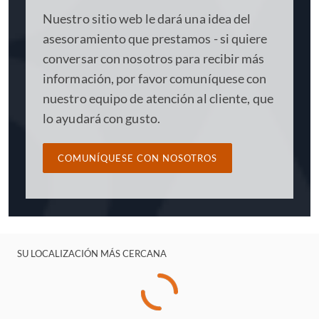
(DOJ), la Procuraduría Federal de Estados Unidos, la
Nuestro sitio web le dará una idea del
Comisión de Bolsa y Valores de Estados Unidos (SEC), la
Autoridad de Conducta Financiera del Reino Unido
asesoramiento que prestamos - si quiere
(FCA), la Oficina de Fraudes Graves del Reino Unido
conversar con nosotros para recibir más
(SFO), la Agencia de Lucha contra el Delito del Reino
información, por favor comuníquese con
Unido (NCA) y la Autoridad Monetaria de Singapur,
nuestro equipo de atención al cliente, que
entre muchas otras. Esta abundancia de conocimientos y
lo ayudará con gusto.
experiencia nos permite asesorar a nuestros clientes con
rapidez y eficacia.
COMUNÍQUESE CON NOSOTROS
SU LOCALIZACIÓN MÁS CERCANA