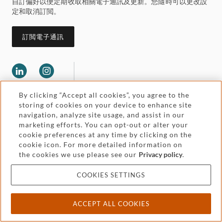
自訂偏好以便定期收取相關電子通訊及更新。您隨時可以更改設
定和取消訂閲。
訂閲電子通訊
By clicking “Accept all cookies”, you agree to the
storing of cookies on your device to enhance site
navigation, analyze site usage, and assist in our
marketing efforts. You can opt-out or alter your
Legal and regulatory
cookie preferences at any time by clicking on the
Accessibility
cookie icon. For more detailed information on
the cookies we use please see our
Privacy policy
.
Pricing
Attorney advertising
COOKIES SETTINGS
Cookies and privacy
ACCEPT ALL COOKIES
© 2026 Withers