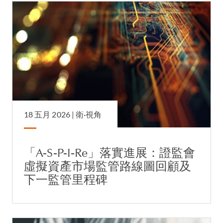
18 五月 2026 |
衛·視角
「A-S-P-I-Re」落實進展：證監會
虛擬資產市場監管路線圖回顧及
下一監管里程碑