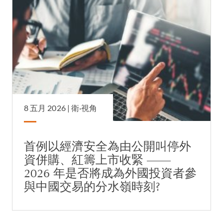
8 五月 2026 |
衛·視角
首例以經濟安全為由公開叫停外
資併購、紅籌上市收緊 ——
2026 年是否將成為外國投資者參
與中國交易的分水嶺時刻?