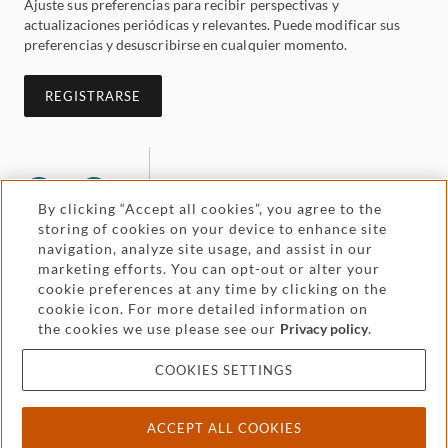
Ajuste sus preferencias para recibir perspectivas y
actualizaciones periódicas y relevantes. Puede modificar sus
preferencias y desuscribirse en cualquier momento.
REGISTRARSE
By clicking “Accept all cookies”, you agree to the
storing of cookies on your device to enhance site
navigation, analyze site usage, and assist in our
marketing efforts. You can opt-out or alter your
cookie preferences at any time by clicking on the
Legal and regulatory
Accessibility
cookie icon. For more detailed information on
the cookies we use please see our
Privacy policy
.
Pricing
Attorney advertising
COOKIES SETTINGS
Cookies and privacy
ACCEPT ALL COOKIES
© 2026 Withers