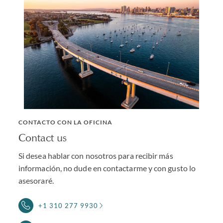
planificación y operaciones comerciales.
Los abogados de Withers cuentan con vasta experiencia
en la representación de los intereses nacionales e
internacionales de nuestros clientes en California y el
exterior. Nuestras oficinas, ubicadas en EE. UU., el Reino
Unido, Asia y Europa, pueden brindar asesoramiento a
los clientes en tiempo real independientemente del
momento y del sitio en que se encuentren.
CONTACTO CON LA OFICINA
Contact us
Si desea hablar con nosotros para recibir más
información, no dude en contactarme y con gusto lo
asesoraré.
+1 310 277 9930