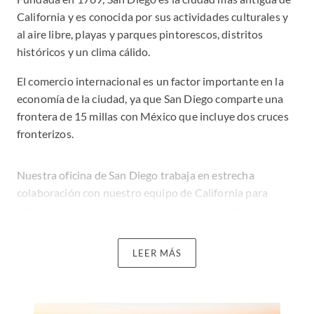
California y es conocida por sus actividades culturales y
al aire libre, playas y parques pintorescos, distritos
históricos y un clima cálido.
El comercio internacional es un factor importante en la
economía de la ciudad, ya que San Diego comparte una
frontera de 15 millas con México que incluye dos cruces
fronterizos.
Nuestra oficina de San Diego trabaja en estrecha
colaboración con nuestro equipo de California para
ofrecer una serie de servicios jurídicos a nuestros
clientes, lo que incluye planificación patrimonial nacional
e internacional, planificación tributaria personal y
LEER MÁS
societaria, donaciones de beneficencia, litigios privados
por patrimonios y sucesiones, litigios civiles y solución de
diferencias, inmuebles, propiedad intelectual y