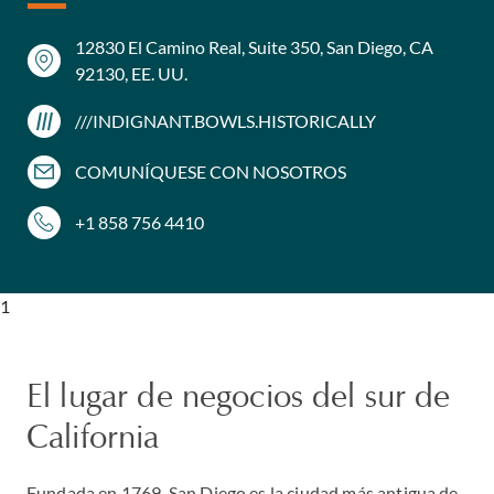
12830 El Camino Real, Suite 350, San Diego, CA
92130, EE. UU.
///INDIGNANT.BOWLS.HISTORICALLY
COMUNÍQUESE CON NOSOTROS
+1 858 756 4410
1
El lugar de negocios del sur de
California
Fundada en 1769, San Diego es la ciudad más antigua de