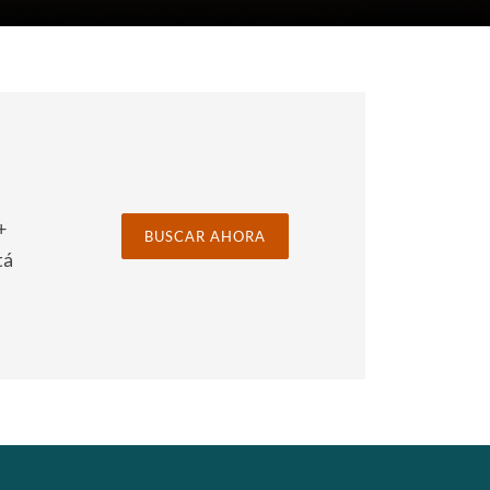
+
BUSCAR AHORA
tá