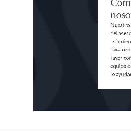
Comu
noso
Nuestro 
del ases
- si quie
para rec
favor co
equipo de
lo ayuda