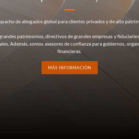
spacho de abogados global para clientes privados y de alto patr
grandes patrimonios, directivos de grandes empresas y fiduciarie
iales. Además, somos asesores de confianza para gobiernos, organi
financieras.
MÁS INFORMACIÓN