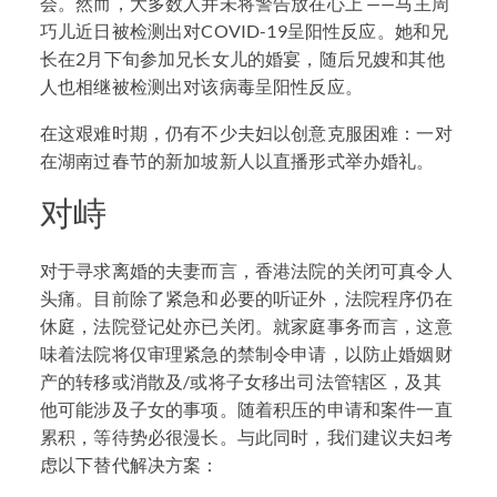
会。然而，大多数人并未将警告放在心上 ——马主周
巧儿近日被检测出对COVID-19呈阳性反应。她和兄
长在2月下旬参加兄长女儿的婚宴，随后兄嫂和其他
人也相继被检测出对该病毒呈阳性反应。
在这艰难时期，仍有不少夫妇以创意克服困难：一对
在湖南过春节的新加坡新人以直播形式举办婚礼。
对峙
对于寻求离婚的夫妻而言，香港法院的关闭可真令人
头痛。目前除了紧急和必要的听证外，法院程序仍在
休庭，法院登记处亦已关闭。就家庭事务而言，这意
味着法院将仅审理紧急的禁制令申请，以防止婚姻财
产的转移或消散及/或将子女移出司法管辖区，及其
他可能涉及子女的事项。随着积压的申请和案件一直
累积，等待势必很漫长。与此同时，我们建议夫妇考
虑以下替代解决方案：