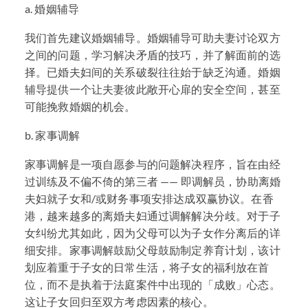
a. 婚姻辅导
我们首先建议婚姻辅导。婚姻辅导可助夫妻讨论双方
之间的问题，学习解决矛盾的技巧，并了解面前的选
择。已婚夫妇间的关系破裂往往始于缺乏沟通。婚姻
辅导提供一个让夫妻彼此敞开心扉的安全空间，甚至
可能挽救婚姻的机会。
b. 家事调解
家事调解是一项自愿参与的问题解决程序，旨在由经
过训练及不偏不倚的第三者 —— 即调解员，协助离婚
夫妇就子女和/或财务事项安排达成双赢协议。在香
港，越来越多的离婚夫妇通过调解解决分歧。对于子
女纠纷尤其如此，因为父母可以为子女作分离后的详
细安排。家事调解鼓励父母鼓励制定养育计划，该计
划应着重于子女的日常生活，将子女的福利放在首
位，而不是执着于法庭案件中出现的「成败」心态。
这让子女回归至双方考虑因素的核心。