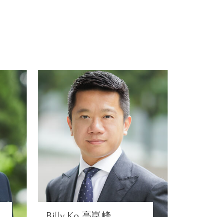
服务。我们专业的团队
信托购买的住宅物业、
。众多国际知名的慈善
伦癌症支持机构
文
Billy Ko 高崑峰
廸
合伙人 | 香港
港
FAMILY
D
N
浏览简介
Billy Ko 高崑峰