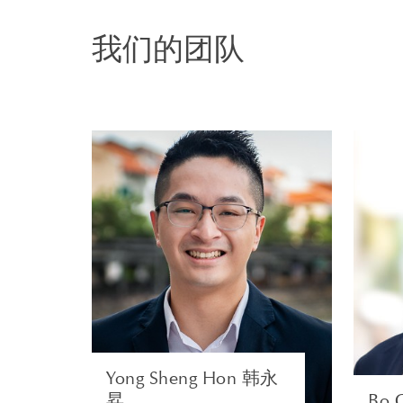
在世界各地都设有我
创下多项业界成就，
我们的团队
撤销某位根西岛信托
不管案件在哪个阶段
机构也因此选择我们
（Macmillan Canc
Yong Sheng Hon
韩永昇
合伙人 | 新加坡
PRIVATE CLIENT AND TAX
浏览简介
Yong Sheng Hon 韩永
昇
Bo 