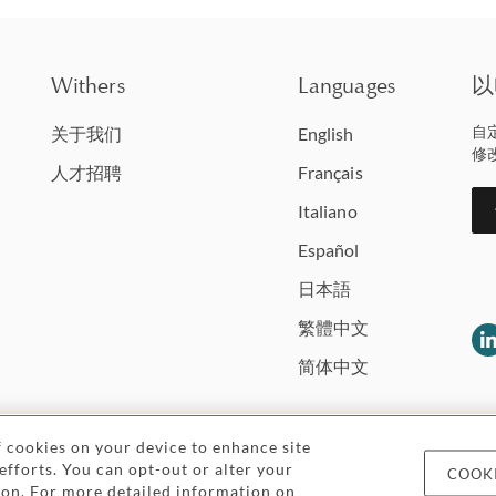
Withers
Languages
以
自
关于我们
English
修
人才招聘
Français
Italiano
Español
日本語
繁體中文
简体中文
of cookies on your device to enhance site
 efforts. You can opt-out or alter your
COOKI
Legal and regulatory
Pricing
Cookies and
icon. For more detailed information on