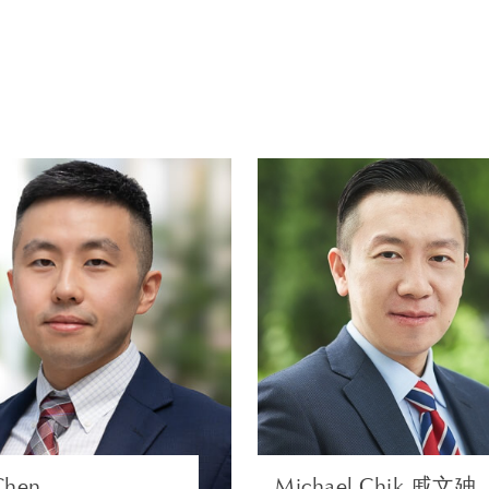
们的办事处，并有经验丰富的跨境信托和房地产律师恭候为您
例如获新加坡高等法院作出裁决厘清某些印花税不适用于慈善
的保护人权限，以及在百慕大成功搁置某受托人的決定。
，我们的目标都是尽可能快速、经济、高效地为客户解决争议
的代理服务，包括英国防止虐待动物协会（RSPCA）、麦克米
er Support）和皇家学会（Royal Society）。
Bo Chen
Michael Chik 戚
律师 | 新加坡
合伙人 | 香
私人客户和税务法
LITIGATION AN
ARBITRATIO
浏览简介
浏览简介
Chen
Michael Chik 戚文廸