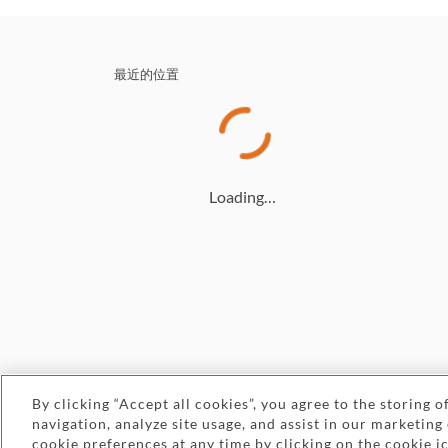
最近的位置
Loading…
By clicking “Accept all cookies”, you agree to the storing 
navigation, analyze site usage, and assist in our marketing
© 2026 Withers
cookie preferences at any time by clicking on the cookie 