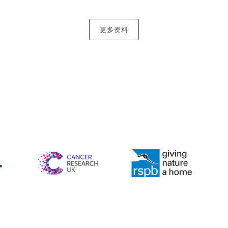
很小比例最终诉诸公堂。对于面临丧亲、离婚或涉及家庭糾紛
符合他们财务或个人利益的选择。然而，这并不代表我们对谈
更多资料
案可以帮助您快速地私下解决纠纷，在某些情况下，只需要来
要的结果。在其他情况下，一场圆桌会议可实现最佳结果。如
的调解员，他们可帮助您通过谈判获取一个公平的结果，而不
纷可能适宜用仲裁来解決，当事人须服从仲裁人的裁决，与法
快平息糾紛且能保障当事人隐私，因而成为主流解決信托和继
，我们将与您紧密合作和评估所有可用方案，并确保您得到针
成功案例多不胜数
讼，您也可以放心。无论在岸或离岸、规模大小和复杂性质如
界的高成功率。