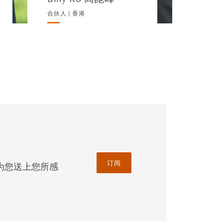
合伙人 | 香港
订阅
为您送上您所感