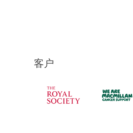
我们代理的案件中仅
诉诸公堂通常并非最
現在有多种的替代方
回应便足以取得您想
的团队中有经过认证
和不确定性。某些纠
下进行。该方案可更
客户
无论您选择哪种方案
在岸离岸
即使无法避免法庭诉
诉并长年维持闻名业