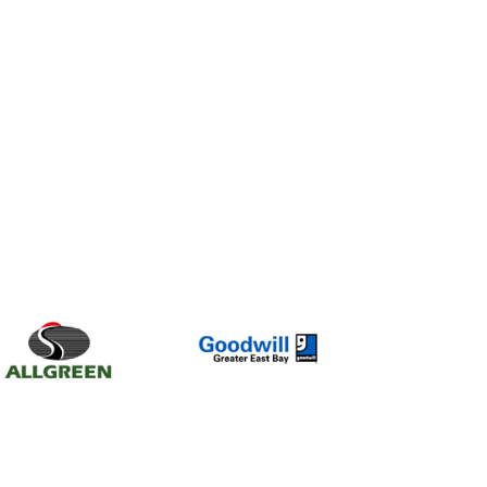
的客户来说，我们认为
判做出妥协。
自我们团队清晰有力的
果需要进行调解，我们
需面临对簿公堂的压力
庭流程类似，但是在私
承纠纷的做法。
对您情况的最佳建议。
何，卫达仕都有能力胜