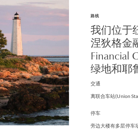
路线
我们位于
涅狄格金融中
Financia
绿地和耶
交通
离联合车站(Union St
停车
旁边大楼有多层停车