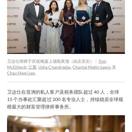
卫达仕律师于庆祝晚宴上领取奖项（由左至右）：
Tom
McElligott
,
江翼
,
Usha Chandradas
,
Chantal Matin-Lewis
及
Chau Hwei Lee
。
卫达仕在亚洲的私人客户及税务团队超过 40 人，全球
15 个办事处汇聚超过 200 名专业人士，持续稳居全球规
模最大的财富管理律师事务所。