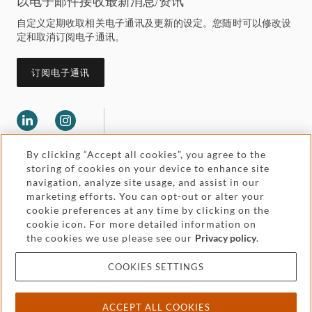
以电子邮件接收最新消息/资讯
自定义定期收取相关电子通讯及更新的设定。您随时可以修改设
定和取消订阅电子通讯。
订阅电子通讯
By clicking “Accept all cookies”, you agree to the
storing of cookies on your device to enhance site
navigation, analyze site usage, and assist in our
marketing efforts. You can opt-out or alter your
Legal and regulatory
cookie preferences at any time by clicking on the
Accessibility
cookie icon. For more detailed information on
the cookies we use please see our
Privacy policy
.
Pricing
Attorney advertising
COOKIES SETTINGS
Cookies and privacy
ACCEPT ALL COOKIES
© 2026 Withers