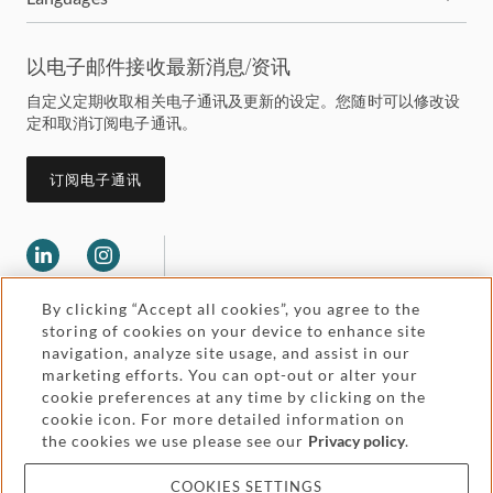
以电子邮件接收最新消息/资讯
自定义定期收取相关电子通讯及更新的设定。您随时可以修改设
定和取消订阅电子通讯。
订阅电子通讯
By clicking “Accept all cookies”, you agree to the
storing of cookies on your device to enhance site
navigation, analyze site usage, and assist in our
marketing efforts. You can opt-out or alter your
Legal and regulatory
cookie preferences at any time by clicking on the
Accessibility
cookie icon. For more detailed information on
the cookies we use please see our
Privacy policy
.
Pricing
Attorney advertising
COOKIES SETTINGS