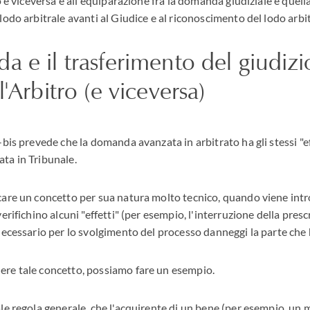
o e viceversa e all'equiparazione fra la domanda giudiziale e quella
lodo arbitrale avanti al Giudice e al riconoscimento del lodo arbit
 e il trasferimento del giudizi
l'Arbitro (e viceversa)
bis prevede che la domanda avanzata in arbitrato ha gli stessi "ef
ta in Tribunale.
are un concetto per sua natura molto tecnico, quando viene intro
erifichino alcuni "effetti" (per esempio, l'interruzione della presc
necessario per lo svolgimento del processo danneggi la parte che
re tale concetto, possiamo fare un esempio.
le regola generale, che l'acquirente di un bene (per esempio, un