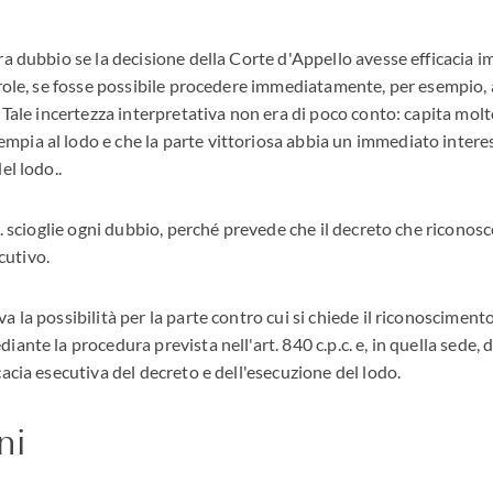
ra dubbio se la decisione della Corte d'Appello avesse efficacia
parole, se fosse possibile procedere immediatamente, per esempio
. Tale incertezza interpretativa non era di poco conto: capita mol
pia al lodo e che la parte vittoriosa abbia un immediato intere
el lodo..
c. scioglie ogni dubbio, perché prevede che il decreto che riconosc
utivo.
 la possibilità per la parte contro cui si chiede il riconosciment
ante la procedura prevista nell'art. 840 c.p.c. e, in quella sede, d
cacia esecutiva del decreto e dell'esecuzione del lodo.
ni