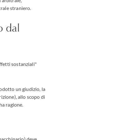
 arbitrale,
rale straniero.
o dal
fetti sostanziali"
dotto un giudizio, la
rizione), allo scopo di
 ha ragione.
 macchinario) deve