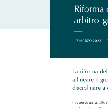
Riforma d
arbitro-g
17 MARZO 2023
| L
La riforma del
allineare il gi
disciplinare al
In questo
insight
illus