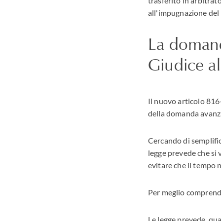
trasferito in arbitrat
all'impugnazione del 
La domanda
Giudice al
Il nuovo articolo 816-
della domanda avanza
Cercando di semplific
legge prevede che si v
evitare che il tempo 
Per meglio comprende
Le legge prevede, qua