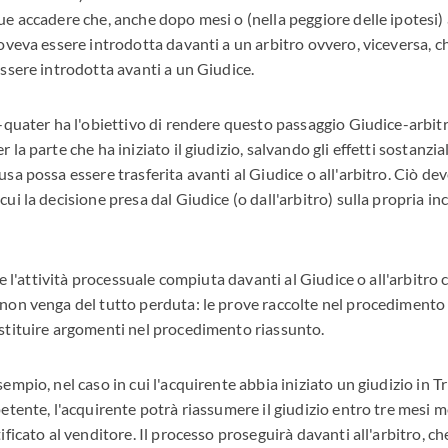
e accadere che, anche dopo mesi o (nella peggiore delle ipotesi) a
oveva essere introdotta davanti a un arbitro ovvero, viceversa, c
ssere introdotta avanti a un Giudice.
-quater ha l'obiettivo di rendere questo passaggio Giudice-arbit
la parte che ha iniziato il giudizio, salvando gli effetti sostanzi
sa possa essere trasferita avanti al Giudice o all'arbitro. Ciò de
ui la decisione presa dal Giudice (o dall'arbitro) sulla propria 
he l'attività processuale compiuta davanti al Giudice o all'arbitro c
on venga del tutto perduta: le prove raccolte nel procedimento i
stituire argomenti nel procedimento riassunto.
mpio, nel caso in cui l'acquirente abbia iniziato un giudizio in Tr
etente, l'acquirente potrà riassumere il giudizio entro tre mesi m
ificato al venditore. Il processo proseguirà davanti all'arbitro, c