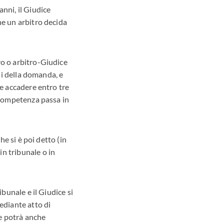
nni, il Giudice
he un arbitro decida
ro o arbitro-Giudice
ali della domanda, e
ve accadere entro tre
incompetenza passa in
he si è poi detto (in
n tribunale o in
ibunale e il Giudice si
ediante atto di
he potrà anche