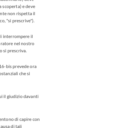
la scoperta) e deve
nte non rispetta il
o, "si prescrive").
di interrompere il
mpratore nel nostro
 si prescriva.
816-bis prevede ora
stanziali che si
i il giudizio davanti
sentono di capire con
ausa di tali