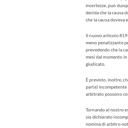
incertezze, può dunqu
decida che la causa d
che la causa doveva e
Il nuovo articolo 819
meno penalizzante per 
prevedendo che la cau
mesi dal momento in c
giudicato.
È previsto, inoltre, c
parte) incompetente n
arbitrato possono co
Tornando al nostro ese
sia dichiarato incomp
nomina di arbitro not