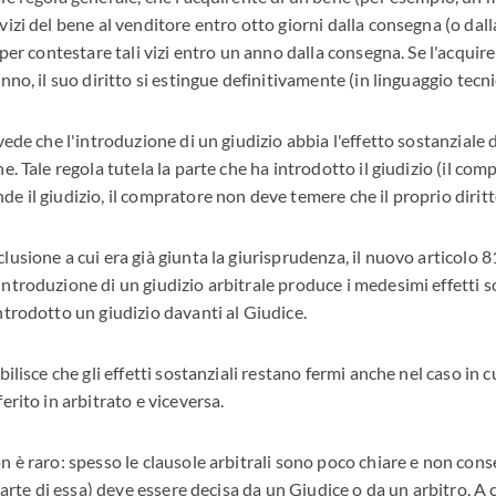
vizi del bene al venditore entro otto giorni dalla consegna (o dal
 per contestare tali vizi entro un anno dalla consegna. Se l'acquire
nno, il suo diritto si estingue definitivamente (in linguaggio tecnic
vede che l'introduzione di un giudizio abbia l'effetto sostanziale 
e. Tale regola tutela la parte che ha introdotto il giudizio (il co
e il giudizio, il compratore non deve temere che il proprio diritto
lusione a cui era già giunta la giurisprudenza, il nuovo articolo 
ntroduzione di un giudizio arbitrale produce i medesimi effetti so
ntrodotto un giudizio davanti al Giudice.
bilisce che gli effetti sostanziali restano fermi anche nel caso in cu
erito in arbitrato e viceversa.
n è raro: spesso le clausole arbitrali sono poco chiare e non con
 parte di essa) deve essere decisa da un Giudice o da un arbitro. A c