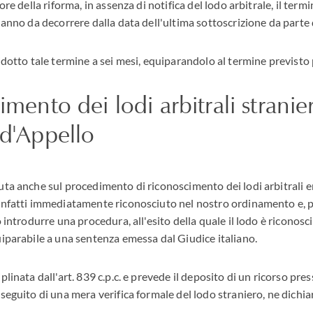
gore della riforma, in assenza di notifica del lodo arbitrale, il ter
 anno da decorrere dalla data dell'ultima sottoscrizione da parte d
ridotto tale termine a sei mesi, equiparandolo al termine previsto 
imento dei lodi arbitrali stranie
 d'Appello
uta anche sul procedimento di riconoscimento dei lodi arbitrali e
infatti immediatamente riconosciuto nel nostro ordinamento e, pe
o introdurre una procedura, all'esito della quale il lodo è ricono
uiparabile a una sentenza emessa dal Giudice italiano.
plinata dall'art. 839 c.p.c. e prevede il deposito di un ricorso pre
 seguito di una mera verifica formale del lodo straniero, ne dichia