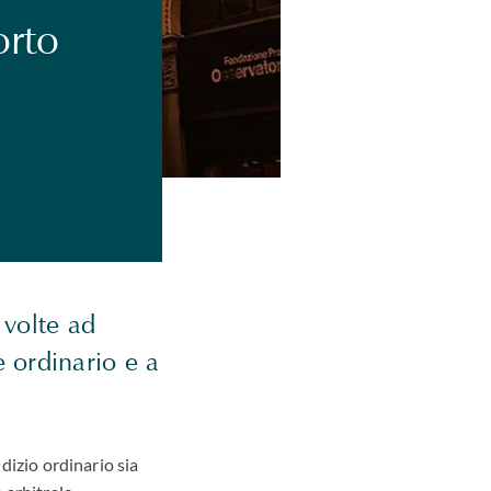
orto
 volte ad
e ordinario e a
udizio ordinario sia