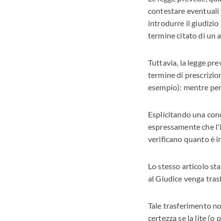
contestare eventuali 
introdurre il giudizio
termine citato di un a
Tuttavia, la legge pre
termine di prescrizion
esempio): mentre pend
Esplicitando una conc
espressamente che l'i
verificano quanto è i
Lo stesso articolo sta
al Giudice venga trasf
Tale trasferimento no
certezza se la lite (o