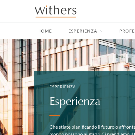
Skip to main content
HOME
ESPERIENZA
PROFE
ESPERIENZA
Esperienza
Che stiate pianificando il futuro o affrontan
mondo possono aiutarvi. Ci prendiamo il