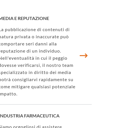
MEDIA E REPUTAZIONE
La pubblicazione di contenuti di
natura privata o inaccurate può
comportare seri danni alla
reputazione di un individuo.
Nell'eventualità in cui il peggio
dovesse verificarsi, il nostro team
specializzato in diritto dei media
potrà consigliarvi rapidamente su
come mitigare qualsiasi potenziale
impatto.
INDUSTRIA FARMACEUTICA
Siamo orgogliosi di assistere