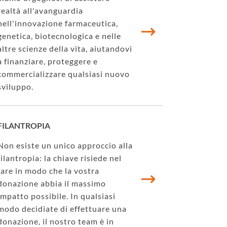
realtà all'avanguardia
nell'innovazione farmaceutica,
genetica, biotecnologica e nelle
altre scienze della vita, aiutandovi
a finanziare, proteggere e
commercializzare qualsiasi nuovo
sviluppo.
FILANTROPIA
Non esiste un unico approccio alla
filantropia: la chiave risiede nel
fare in modo che la vostra
donazione abbia il massimo
impatto possibile. In qualsiasi
modo decidiate di effettuare una
donazione, il nostro team è in