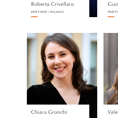
Roberta Crivellaro
proprietà terriera nel
Guid
PARTNER | MILANO
PART
Chiara Gronchi
COUNSEL | MILANO
PRIVATE CLIENT AND TAX
VEDI IL PROFILO
Chiara Gronchi
Vale