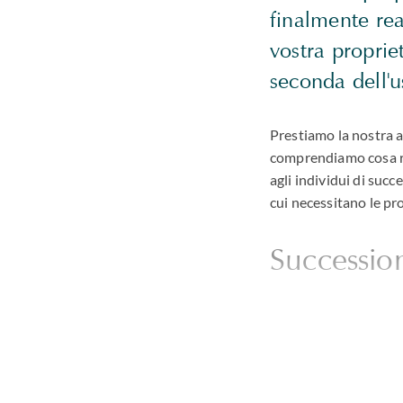
finalmente re
vostra proprie
seconda dell'u
Prestiamo la nostra at
comprendiamo cosa rend
agli individui di suc
cui necessitano le pr
Succession
La moderna proprietà 
dispute ad essi legate
Indipendentemente da
La forza della nostra