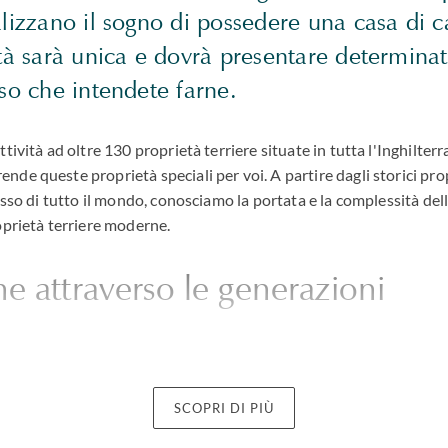
alizzano il sogno di possedere una casa di 
tà sarà unica e dovrà presentare determinati
so che intendete farne.
tività ad oltre 130 proprietà terriere situate in tutta l'Inghilterra
e queste proprietà speciali per voi. A partire dagli storici propr
cesso di tutto il mondo, conosciamo la portata e la complessità de
oprietà terriere moderne.
e attraverso le generazioni
terriera presenta una miriade di sfide quando si tratta di trust e
 possono talvolta avere un effetto devastante sul lascito ereditari
SCOPRI DI PIÙ
lle dimensioni della proprietà, le sfide che si presentano sono 
 esperienza risiede proprio nella capacità di applicare le nostre c