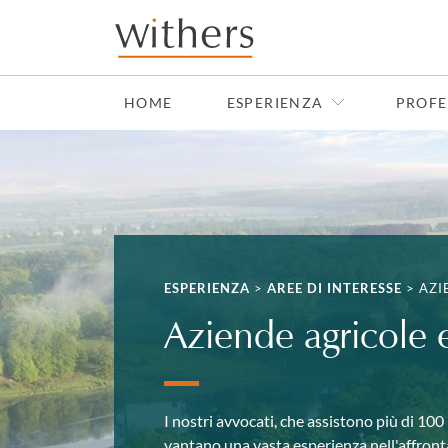
Skip to main content
HOME
ESPERIENZA
PROFE
ESPERIENZA
>
AREE DI INTERESSE
>
AZI
Aziende agricole 
I nostri avvocati, che assistono più di 100 
vantano una vasta esperienza nell'affronta