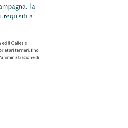
campagna, la
 requisiti a
 ed il Galles e
ietari terrieri, fino
ll'amministrazione di
 successioni, dove le
o e sulla famiglia.
sovente le medesime.
ompetenze ed il