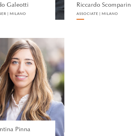
 XXI secolo.
o Galeotti
Riccardo Scomparin
NER | MILANO
ASSOCIATE | MILANO
Valentina Pinna
ASSOCIATE | MILANO
INTELLECTUAL
PROPERTY AND
TECHNOLOGY
VEDI IL PROFILO
ntina Pinna