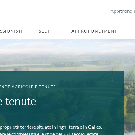
Approfondi
SSIONISTI
SEDI
APPROFONDIMENTI
ENDE AGRICOLE E TENUTE
e tenute
proprietà terriere situate in Inghilterra e in Galles,
re le complessità e le sfide del XXI secolo legate