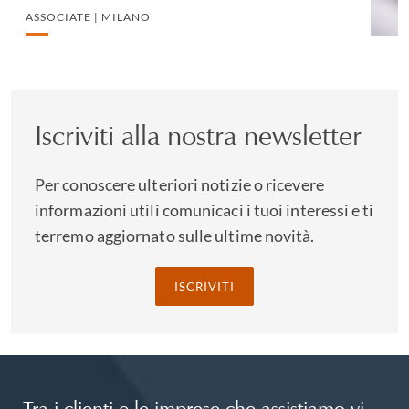
nell'advocacy di settore per cercare di garantire che la
ASSOCIATE | MILANO
legislazione e le linee guida normative riflettano le vostre
esigenze, ed abbiamo creato contatti utili con i principali
enti regolatori e organismi di settore.
Iscriviti alla nostra newsletter
Per conoscere ulteriori notizie o ricevere
informazioni utili comunicaci i tuoi interessi e ti
terremo aggiornato sulle ultime novità.
ISCRIVITI
Tra i clienti e le imprese che assistiamo vi