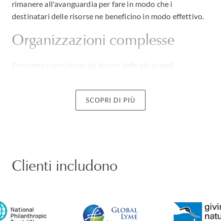
rimanere all'avanguardia per fare in modo che i
destinatari delle risorse ne beneficino in modo effettivo.
Organizzazioni complesse
Forniamo consulenza ad alcune delle più grandi
organizzazioni benefiche del mondo tra cui, a titolo
esemplificativo, oltre il 50% delle 50 principali
SCOPRI DI PIÙ
organizzazioni benefiche del Regno Unito. Assistiamo
organizzazioni di ogni forma e dimensione con
riferimento a tutte le possibili problematiche, dalla
ristrutturazione alla compliance. Siamo esperti, in modo
particolare, nell'apportare valore aggiunto in materia di
Clienti includono
governance, fusioni e grandi progetti commerciali. In un
ambiente oggi sotto pressione possiamo ottenere il
massimo impatto sul successo della vostra attività.
Pensare a livello globale