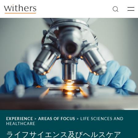
Skip to main content
Men
EXPERIENCE
>
AREAS OF FOCUS
>
LIFE SCIENCES AND
HEALTHCARE
ライフサイエンス及びヘルスケア