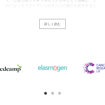
れによってクライアントのチームの能力を拡大すると
ともに、知的財産および規制戦略や、効果的な事業構
造および資本調達に関するアドバイス、知的財産及び
商業上の取り決めの管理、雇用並びに税務等のその他
詳しく読む
の法的サービスを提供しています。
当事務所のライフサイエンス専門チームは、バイオテ
クノロジー、医療技術、食品技術及び健康技術(デジタ
ルヘルスを含む。)等の幅広い分野で事業を展開する起
業家、投資家及びテクノロジー企業に助言を行ってき
た豊富な経験を有しています。
創業から撤退まで、当事務所はライフサイエンス企業
のライフサイクル及びビジネスのスケールアップの要
求に精通しています。アーリーステージ企業の構造化
及び資金調達からその後のM&A及びIPOまで、全てを
取り扱います。