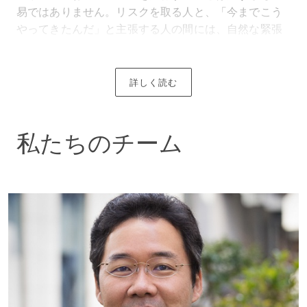
易ではありません。リスクを取る人と、「今までこう
やってきたんだ」と主張する人の間には、自然な緊張
関係があります。取締役会の任命や決定に利害関係者
が大きな関心を寄せていることから、株主アクティビ
ズムは多くの上場企業に影響を与えています。最善の
詳しく読む
結果に向けて舵を切るには、適切な判断力と強いリー
ダーシップが必要です。
私たちのチーム
フルサービスのチーム
クライアントと同様、当事務所は卓越したサービスを
提供する大規模かつ成長中の企業です。コーポレー
ト、雇用、知的財産、不動産、金融、訴訟、税務及び
Akinari Nakano 仲野 覚成
レピュテーション・マネジメントに特化した世界18カ
所のオフィスの弁護士は、クライアントの法的ニーズ
パートナー | 東京
を理解し、上級管理職や社内弁護士と密接に連携して
ニーズにお応えします。
不動産
当事務所は、契約から企業構造、ガバナンスに至るま