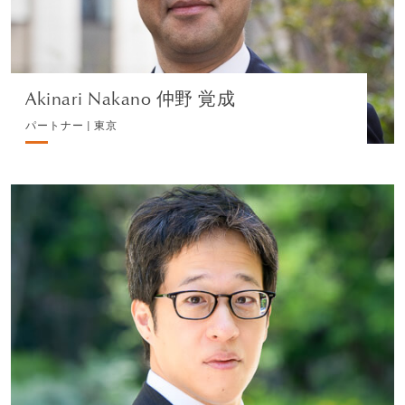
で、あらゆる事項をカバーして助言を行います。当事
プロフィールを見る
務所の法人税務専門チームは、国内及びクロスボーダ
ーのタックスプランニング戦略を検討します。また、
競争法・独占禁止法、データ・プライバシー、腐敗防
Akinari Nakano 仲野 覚成
止法、消費者法等の規制に関する深い経験も有してい
パートナー | 東京
ます。IPOからM&Aまで、上場企業としてのどの段階
においても、当事務所は助言を行うことができます。
Kazumitsu Goto 後藤 一光
パートナー | 東京
コーポレート
プロフィールを見る