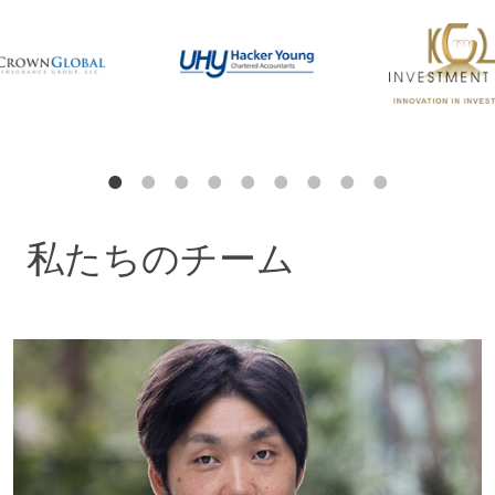
上など、同国の金融機関を幅広く代理しています。
フィンテックや暗号資産の台頭により、デジタル規制
に関するアドバイスが必要になることがあります。私
たちは、仮想通貨の規制に対する政府のアプローチ
や、急速に変化する状況について、頻繁にアドバイス
を行っています。クライアントがどこにいようと、ど
んな状況であろうと、この分野の州法、国法、国際法
をどのようにナビゲートするかについて、実用的なア
私たちのチーム
ドバイスを提供します。
Kohei Kobayashi 小林孝平
タックスパートナー | 東京
国際企業税務