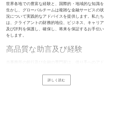
世界各地での豊富な経験と、国際的・地域的な知識を
生かし、グローバルチームは複雑な金融サービスの状
況について実践的なアドバイスを提供します。私たち
は、クライアントの財務的地位、ビジネス、キャリア
及び評判を保護し、確保し、将来を保証するお手伝い
をします。
高品質な助言及び経験
当事務所の銀行及び金融の専門家は、借り手へのアド
バイスに豊富な経験を持ち、特に不動産、美術品、航
空機、船舶のファイナンスに関して、成功を収めた個
詳しく読む
人や家族のために行動しています。融資の面では、銀
行、サプライヤー、ベンチャーキャピタル等、多くの
著名な債権者と協力し、世界的な融資取引を支援して
います。シンガポールでは、大手保険会社の8割、シン
ガポールに本店を置く全ての銀行、活気ある金融ハブ
でビジネスを展開する大手地方銀行や国際銀行の7割以