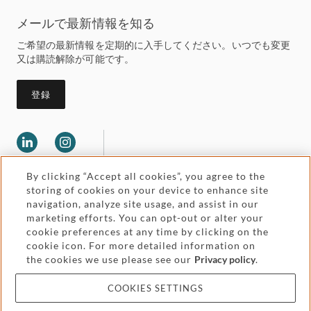
メールで最新情報を知る
ご希望の最新情報を定期的に入手してください。いつでも変更
又は購読解除が可能です。
登録
By clicking “Accept all cookies”, you agree to the
storing of cookies on your device to enhance site
navigation, analyze site usage, and assist in our
marketing efforts. You can opt-out or alter your
Legal and regulatory
cookie preferences at any time by clicking on the
Accessibility
cookie icon. For more detailed information on
the cookies we use please see our
Privacy policy
.
Pricing
Attorney advertising
COOKIES SETTINGS
Cookies and privacy