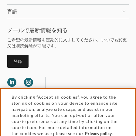
言語
メールで最新情報を知る
ご希望の最新情報を定期的に入手してください。いつでも変更
又は購読解除が可能です。
登録
By clicking “Accept all cookies”, you agree to the
storing of cookies on your device to enhance site
navigation, analyze site usage, and assist in our
marketing efforts. You can opt-out or alter your
Legal and regulatory
cookie preferences at any time by clicking on the
Accessibility
cookie icon. For more detailed information on
the cookies we use please see our
Privacy policy
.
Pricing
Attorney advertising