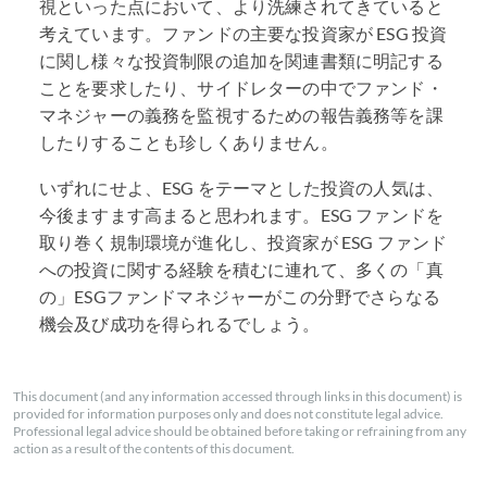
視といった点において、より洗練されてきていると
考えています。ファンドの主要な投資家が
ESG
投資
に関し様々な投資制限の追加を関連書類に明記する
ことを要求したり、サイドレターの中でファンド・
マネジャーの義務を監視するための報告義務等を課
したりすることも珍しくありません。
いずれにせよ、ESG をテーマとした投資の人気は、
今後ますます高まると思われます。ESG ファンドを
取り巻く規制環境が進化し、投資家が
ESG
ファンド
への投資に関する経験を積むに連れて、多くの「真
の」ESGファンドマネジャーがこの分野でさらなる
機会及び成功を得られるでしょう。
This document (and any information accessed through links in this document) is
provided for information purposes only and does not constitute legal advice.
Professional legal advice should be obtained before taking or refraining from any
action as a result of the contents of this document.