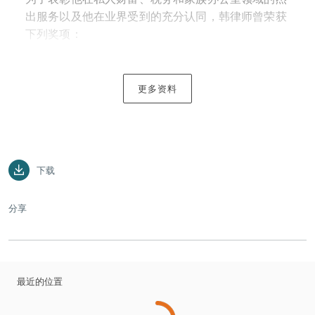
出服务以及他在业界受到的充分认同，韩律师曾荣获
下列奖项：
2022年新加坡明日之星，《亚洲法律杂志》
（2022年12月）
更多资料
财富管理明日之星，2022年亚太明日之星大奖
30位40岁以下最具影响力律师之一，《新加坡商
业评论》（2023年第一季度）
明日之星，《亚太法律500强指南》（2023年私人
下载
财富）
分享
他的敬业的服务、快速的响应能力以及卓越的专业知
识储备受到客户的极大认可，客户形容他“提供了卓
越而合理的建议.....而且反应极其灵敏，服务超出预
期”，并且“能够清晰地解释复杂的税务和法律问题......
最近的位置
工作完成得非常出色”。