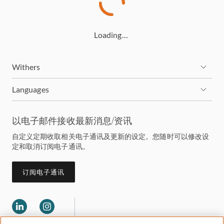
其他主要客户的褒奖（发表于《亚太法律500强指
南》）包括：
“我们与钟律师和韩律师密切合作。他们俩的知识、
Loading…
经验、指引和执行方式让我们印象深刻。有他们担任
我们的顾问，让我们一直觉得很放心。”
Withers
“关心客户福祉，注重细节，及时回复我的询问。韩
Languages
律师太出色了！”
在加入卫达仕凯德之前，韩律师是东南亚某顶尖律师
以电子邮件接收最新消息/资讯
事务所的税务和私人客户服务团队的资深律师。
自定义定期收取相关电子通讯及更新的设定。您随时可以修改设
定和取消订阅电子通讯。
订阅电子通讯