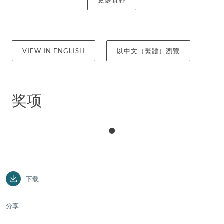
更多资料
划的相关事宜。
她还协助客户建立公共慈善机构和私人基金会，取得
免税地位，并为非营利组织的持续营运提供咨询服
VIEW IN ENGLISH
以中文（繁體）瀏覽
务。
奖项
下载
分享