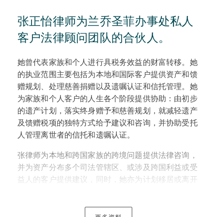
张正怡律师为兰乔圣菲办事处私人
客户法律顾问团队的合伙人。
她曾代表家族和个人进行具税务效益的财富转移。她
的执业范围主要包括为本地和国际客户提供资产和馈
赠规划、处理慈善捐赠以及遗嘱认证和信托管理。她
为家族和个人客户的人生各个阶段提供协助：由初步
的遗产计划，落实终身赠予和慈善规划，就减轻遗产
及馈赠税项的独特方式给予建议和咨询，并协助受托
人管理离世者的信托和遗嘱认证。
张律师为本地和跨国家族的跨境问题提供法律咨询，
并为资产分布多个司法管辖区、或涉及跨国利益或受
益人的客户提供建议，同时，她亦为计划移居或离开
美国的私人客户提供咨询。张律师亦为拥有外国信
托、外国银行账户或其他外国资产和实体的人士提供
税务合规咨询服务，包括海外自愿披露或简化披露计