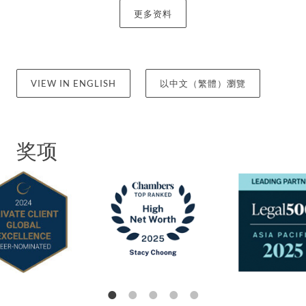
伙人。
更多资料
钟律师也为客户成立家族基金会、慈善信托和合资公
司亦曾代表慈善机构、非营利机构和商会处理税务、
监管及合规事宜，并为慈善基金会担任受托人。
VIEW IN ENGLISH
以中文（繁體）瀏覽
钟律师是一位受人敬仰的法律及税务顾问。 她目前是
商品及服务税审查委员会的成员，该委员会旨在裁决
奖项
纳税人与新加坡国税局商品及服务税主计长之间的争
议。她还应邀成为未来经济委员会（FEC）现代服务
小组委员会的成员，负责开发和实行现代服务业的产
业转型蓝图。
钟律师在法律界以及私人银行界的专业知识，令她得
以为每位客户提供切身、实际的方案。
她定期为多个国际会议担任讲者。她还为银行家和中
介机构组织培训活动，确保他们掌握私人财富领域的