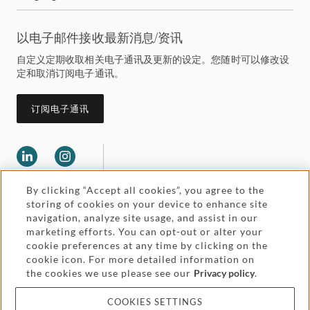
以电子邮件接收最新消息/资讯
自定义定期收取相关电子通讯及更新的设定。您随时可以修改设
定和取消订阅电子通讯。
订阅电子通讯
By clicking “Accept all cookies”, you agree to the
storing of cookies on your device to enhance site
navigation, analyze site usage, and assist in our
marketing efforts. You can opt-out or alter your
Legal and regulatory
cookie preferences at any time by clicking on the
Accessibility
cookie icon. For more detailed information on
the cookies we use please see our
Privacy policy
.
Pricing
Attorney advertising
COOKIES SETTINGS
Cookies and privacy