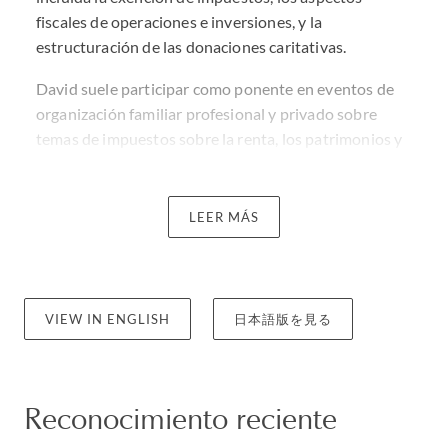
fiscales de operaciones e inversiones, y la
estructuración de las donaciones caritativas.
David suele participar como ponente en eventos de
organización familiar profesional y privado sobre
temas de impuestos sobre la renta, los patrimonios y
las donaciones caritativas. También ha escrito sobre
fiscalidad para varias publicaciones.
LEER MÁS
David suele participar como ponente en eventos de
organización familiar profesional y privado sobre
temas de impuestos sobre la renta, los patrimonios y
las donaciones caritativas. También ha escrito sobre
VIEW IN ENGLISH
日本語版を見る
fiscalidad para varias publicaciones.
Reconocimiento reciente