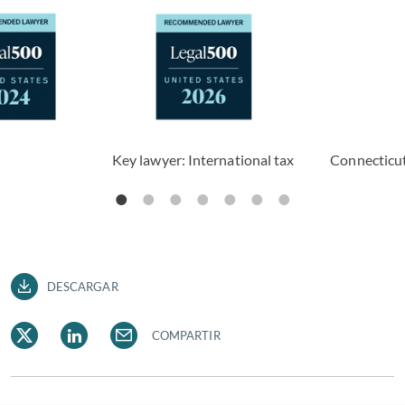
Key lawyer: International tax
Connecticut
DESCARGAR
COMPARTIR