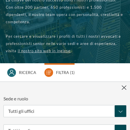
La chiave del nostro successo sono i nostri professionisti.
Con oltre 200 partner, 650 professionisti e 1.500
dipendenti, il nostro team opera con personalità, creatività e
competenza.
Per cercare e visualizzare i profili di tutti i nostri avvocati e
professionisti senior nelle varie sedi e aree di esperienza,
visita
il nostro sito web in inglese
.
RICERCA
FILTRA
(1)
Sede e ruolo
Tutti gli uffici