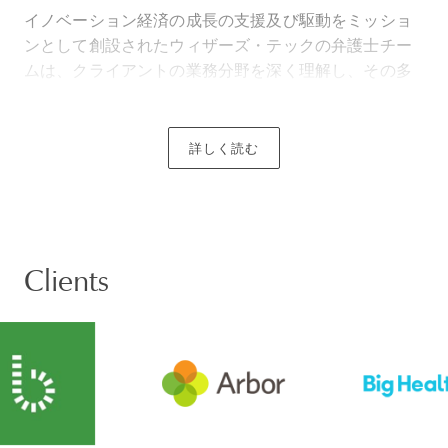
イノベーション経済の成長の支援及び駆動をミッショ
ンとして創設されたウィザーズ・テックの弁護士チー
ムは、クライアントの業務分野を深く理解し、その多
くは大手テクノロジー及びヘルスケア企業又は主要な
ベンチャーキャピタルファンドで社内弁護士として勤
務した経験を有しています。
詳しく読む
当事務所は、世界で最も革新的でダイナミックな個人
や企業との仕事に誇りを持っています。私たちの実績
の詳細については、こちらをお読みください。
Clients