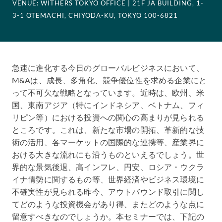
VENUE: WITHERS TOKYO OFFICE | 21F JA BUILDING, 1-
3-1 OTEMACHI, CHIYODA-KU, TOKYO 100-6821
急速に進化する今日のグローバルビジネスにおいて、
M&Aは、成長、多角化、競争優位性を求める企業にと
って不可欠な戦略となっています。近時は、欧州、米
国、東南アジア（特にインドネシア、ベトナム、フィ
リピン等）における投資への関心の高まりが見られる
ところです。これは、新たな市場の開拓、革新的な技
術の活用、各マーケットの国際的な連携等、産業界に
おける大きな流れにも沿うものといえるでしょう。世
界的な景気後退、高インフレ、円安、ロシア・ウクラ
イナ情勢に関するもの等、世界経済やビジネス環境に
不確実性が見られる昨今、アウトバウンド取引に関し
てどのような投資機会があり得、またどのような点に
留意すべきなのでしょうか。本セミナーでは、下記の