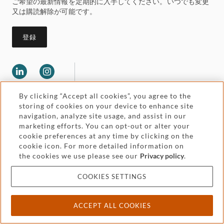
ご希望の最新情報を定期的に入手してください。いつでも変更
又は購読解除が可能です。
登録
By clicking “Accept all cookies”, you agree to the
storing of cookies on your device to enhance site
navigation, analyze site usage, and assist in our
marketing efforts. You can opt-out or alter your
Legal and regulatory
cookie preferences at any time by clicking on the
Accessibility
cookie icon. For more detailed information on
the cookies we use please see our
Privacy policy
.
Pricing
Attorney advertising
COOKIES SETTINGS
Cookies and privacy
ACCEPT ALL COOKIES
© 2026 Withers