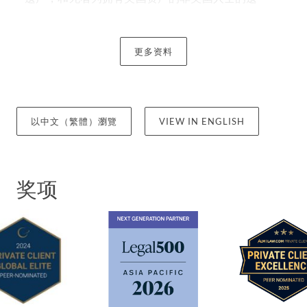
产）。钟律师经常协助遗产代理人处理申请香港遗嘱
认证及遗产管理书，以及与外地律师合作处理外地遗
产管理的事宜。就着与死者遗产相关的美国税务及申
更多资料
报事宜，他亦会向遗产代理人提供建议。
钟律师在为高净值人士制定遗产计划（通常涉及跨境
元素）方面积累了丰富经验。作为一位遗产继承律
以中文（繁體）瀏覽
VIEW IN ENGLISH
师，他能够就着遗嘱执行人在处理遗产时有机会面临
的问题向立遗嘱者提供切实可行的建议，以確保顺利
完成遗嘱认证程序（不论在香港或外地），令日后执
奖项
行过程（不论在香港或外地）更加顺畅。这些见解往
往为客户帶來莫大帮助。
钟律师还协助客户在香港成立信托公司 - 包括处理相
关注册及信托或公司服务提供者（TCSP）的牌照规
定，并协助独立信托公司起草其信托契约的范本。
钟律师于《私人客户全球专业精英名录》（Private