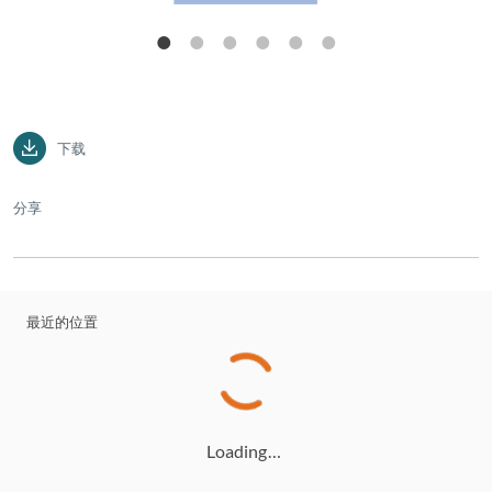
Client Global Elite Directory）中被评为 “卓越 – 律
师”（2025年版）、 "第一级别 – 私人客户全球精
英"（2024年版）及 "全球精英律师"（2023年版），
并在《法律500強》（2024年 及 2025年版）香港榜
单中被评为 "私人客戶及家庭法事務的新生代合伙人"
下载
。最近，他除了被 "Citywealth Leaders List
2023/2024" 评为 "私人客户及和同业推荐律师" 及 "
分享
40 位 40 岁以下精英 - IFC 2023"，也入选《亚洲法律
杂志》（ALB）2023年的香港明日之星名单。钟律师
于 2021 年获得 WealthBriefingAsia 第 6 届年度大中
华区大奖中的"财富管理新星奖（40岁以下）"，亦于
最近的位置
同年在 "私人客户律师百强" 名单中获得认可。他曾于
2020年STEP第15届私人客户大奖中入围 "年度最佳年
轻从业者（30岁或以下）" 奖、在 Citywealth 入选
"2019 年未来领袖百强：超级顾问"，及荣获 "年度最
佳律师 - IFC律师" 银奖。此外，他于 2019 年《金融
Loading…
月刊》金融科技大奖中荣获"年度私人财富律师（香