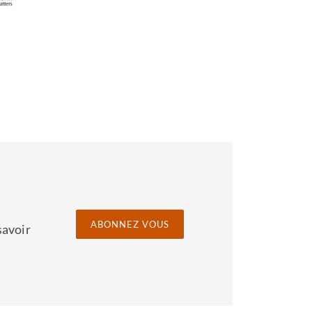
eurs dans le cadre
ière d’emploi pour
Unis, l’Asie et les
sujet de questions
 gestion de la
ABONNEZ VOUS
savoir