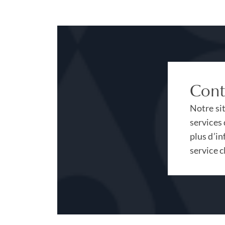
Cont
Notre si
services 
plus d’in
service c