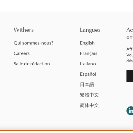
Withers
Langues
Ac
em
Qui sommes-nous?
English
Aff
Careers
Français
Vou
dés
Salle de rédaction
Italiano
Español
日本語
繁體中文
简体中文