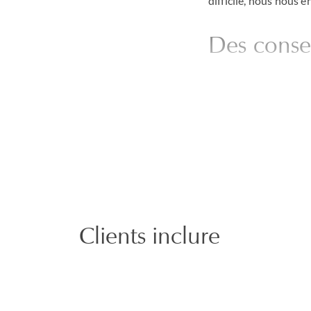
difficile, nous nous e
Des conse
Nous entretenons des
Hindmarch, Tate ou e
qu’il s’agisse de ques
commise par un colla
En cas de différends,
répond à vos exigence
Clients inclure
Un rayonn
Avec des cabinets dan