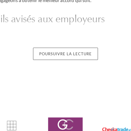
ngageons à obtenir le meilleur accord qui soit.
ils avisés aux employeurs
 relations de longue date avec de nombreux employeurs de reno
ncore Winton Capital Management. Ceux-ci nous sollicitent en t
POURSUIVRE LA LECTURE
tions soulevées par des contrats ou de la gestion d’une crise faisa
borateur.
 nous adoptons une réflexion tactique, en élaborant une stratég
s et s’appuie sur notre connaissance approfondie du droit du tra
ement à l’international
s le monde entier et des avocats autorisés à exercer dans de mult