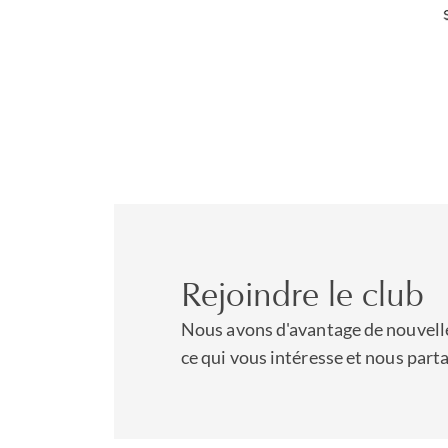
nous sommes idéaleme
d’affaires transfron
une entreprise interna
Caraïbes.
Nos services étant mu
connexes ayant notamme
réputation.
Rejoindre le club
Nous avons d'avantage de nouvelle
ce qui vous intéresse et nous part