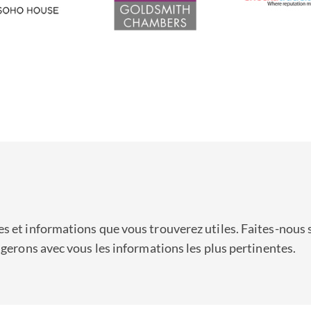
nt positionnés pour assister les cadres dirigeants et les employ
talières. Nous avons récemment coordonné la consultation en mat
tionale du secteur de l’informatique à travers l’Europe, les États-
ltiples, nous pouvons également faire appel à des confrères au 
nt trait à la fiscalité, aux retraites, à la règlementation et à la
s et informations que vous trouverez utiles. Faites-nous 
agerons avec vous les informations les plus pertinentes.