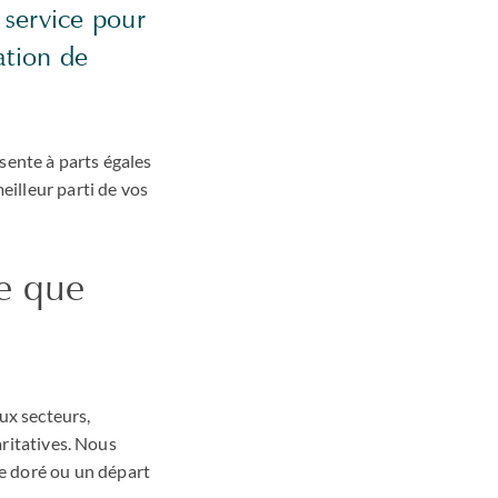
 service pour
ation de
sente à parts égales
eilleur parti de vos
e que
eux secteurs,
aritatives. Nous
e doré ou un départ