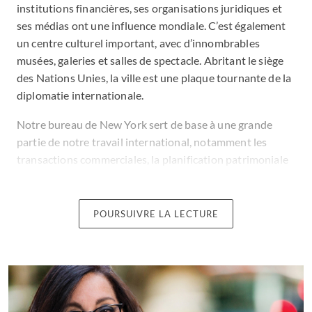
institutions financières, ses organisations juridiques et
ses médias ont une influence mondiale. C’est également
un centre culturel important, avec d’innombrables
musées, galeries et salles de spectacle. Abritant le siège
des Nations Unies, la ville est une plaque tournante de la
diplomatie internationale.
Notre bureau de New York sert de base à une grande
partie de notre travail international, notamment les
transactions commerciales, la planification patrimoniale
pour les familles multinationales, les litiges
transfrontaliers et les conseils juridiques sur une
multitude d’autres questions que se posent les gens qui
POURSUIVRE LA LECTURE
réussissent.
Nos bureaux sont équipés des dernières technologies de
visioconférence et nous organisons fréquemment des
séminaires, des conférences et des événements de