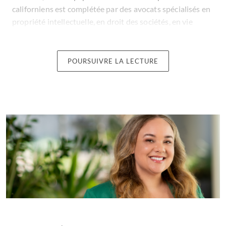
californiens est complétée par des avocats spécialisés en
propriété intellectuelle, en droit des sociétés, en vie
privée et protection des données, en fonds
d’investissement privés, en technologie, en technologie
de la mode, en crypto-monnaie et actifs numériques, en
POURSUIVRE LA LECTURE
vente au détail et en contentieux situés à Los Angeles et
dans nos autres bureaux des États-Unis, d’Asie et
d’Europe. Qu’il s’agisse d’entrepreneurs de la Silicon
Valley, de célébrités hollywoodiennes, de magnats de la
télévision ou de dirigeants de Wall Street, nous sommes
là pour vous aider, quels que soient vos problèmes
juridiques.