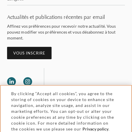
Actualités et publications récentes par email
Affinez vos préférences pour recevoir notre actualité. Vous
pouvez modifier vos préférences et vous désabonnez à tout
moment.
VOUS INSCRIRE
By clicking “Accept all cookies”, you agree to the
storing of cookies on your device to enhance site
navigation, analyze site usage, and assist in our
Legal and regulatory
Accessibility
marketing efforts. You can opt-out or alter your
cookie preferences at any time by clicking on the
Price and service
Attorney advertising
cookie icon. For more detailed information on
the cookies we use please see our
Privacy policy
.
information