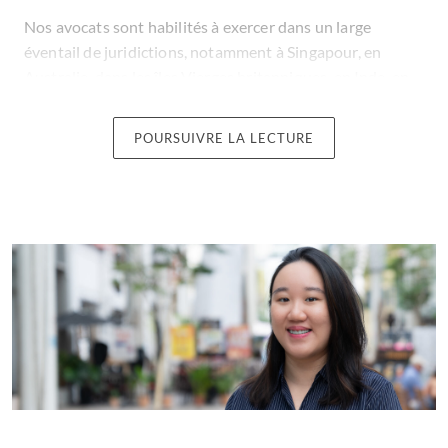
Nos avocats sont habilités à exercer dans un large
éventail de juridictions, notamment à Singapour, en
Australie, dans les îles Vierges britanniques, en Inde, en
Indonésie, en Malaisie, en Nouvelle-Zélande, au
Royaume-Uni et aux États-Unis.
POURSUIVRE LA LECTURE
NOTA : Withers KhattarWong LLP est un cabinet
d’avocats de Singapour immatriculé sous le numéro
T12LL0001E, qui compte des avocats qualifiés de
Singapour et des avocats étrangers agréés. Seuls les
avocats qualifiés en droit singapourien de Withers
KhattarWong LLP sont autorisés à prodiguer des
conseils en droit singapourien et à représenter des
clients devant les tribunaux de Singapour en vertu de la
loi sur la profession d’avocat. Nous sommes réglementés
par la Law Society of Singapore et la Legal Services
Regulatory Authority.