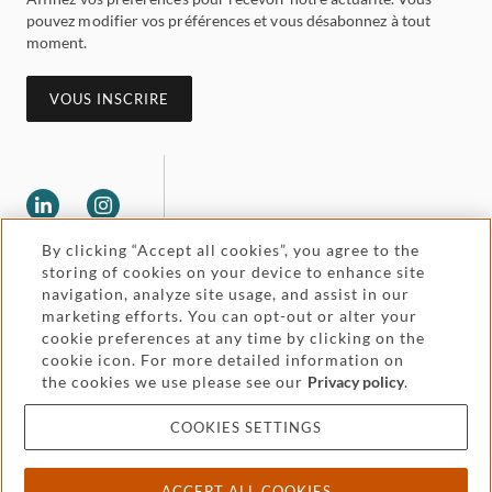
pouvez modifier vos préférences et vous désabonnez à tout
moment.
VOUS INSCRIRE
By clicking “Accept all cookies”, you agree to the
storing of cookies on your device to enhance site
navigation, analyze site usage, and assist in our
Legal and regulatory
Accessibility
marketing efforts. You can opt-out or alter your
cookie preferences at any time by clicking on the
Price and service
Attorney advertising
cookie icon. For more detailed information on
the cookies we use please see our
Privacy policy
.
information
COOKIES SETTINGS
Cookies and privacy
ACCEPT ALL COOKIES