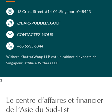
18 Cross Street, #14-01, Singapore 048423
///BARS.PUDDLES.GOLF
CONTACTEZ-NOUS
+65 6535 6844
Withers KhattarWong LLP est un cabinet d’avocats de
Singapour, affilié à Withers LLP
1
Le centre d’affaires et financier
de l’Asie du Sud-Est