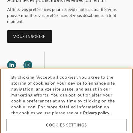
Actualités et publications récentes par email
Affinez vos préférences pour recevoir notre actualité. Vous
pouvez modifier vos préférences et vous désabonnez à tout
moment.
VOUS INSCRIRE
By clicking “Accept all cookies”, you agree to the
storing of cookies on your device to enhance site
navigation, analyze site usage, and assist in our
Legal and regulatory
Accessibility
marketing efforts. You can opt-out or alter your
cookie preferences at any time by clicking on the
cookie icon. For more detailed information on
Price and service
Attorney advertising
the cookies we use please see our
Privacy policy
.
information
COOKIES SETTINGS
Cookies and privacy