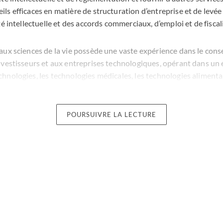
s efficaces en matière de structuration d’entreprise et de levée
é intellectuelle et des accords commerciaux, d’emploi et de fiscali
ux sciences de la vie possède une vaste expérience dans le conse
vestisseurs et aux entreprises technologiques, opérant dans un é
nologies, les technologies médicales, les technologies alimentai
nté (y compris la santé numérique).
rtie, nous connaissons bien le cycle de vie des entreprises du sect
POURSUIVRE LA LECTURE
liées au développement de votre entreprise. De la structuration et
 en phase de démarrage aux fusions-acquisitions et aux introduc
hase de développement.