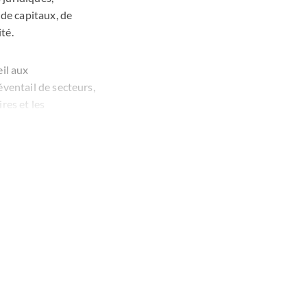
 de capitaux, de
té.
il aux
ventail de secteurs,
res et les
eur des sciences de la
 de la levée de fonds
tions en bourse pour