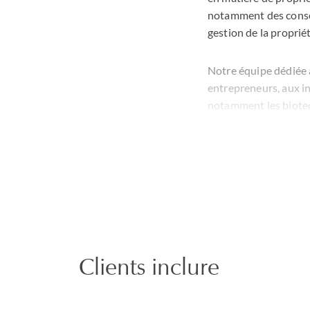
notamment des conseil
gestion de la propriét
Notre équipe dédiée a
entrepreneurs, aux in
notamment les biotech
technologies de la sa
De la création à la so
vie et les exigences 
pour les entreprises
les entreprises en p
Clients inclure