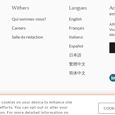
Withers
Langues
Ac
em
Qui sommes-nous?
English
Aff
Careers
Français
Vou
dés
Salle de rédaction
Italiano
Español
日本語
繁體中文
简体中文
of cookies on your device to enhance site
 efforts. You can opt-out or alter your
COOKI
al and regulatory
Price and service information
Cookies and
icon. For more detailed information on