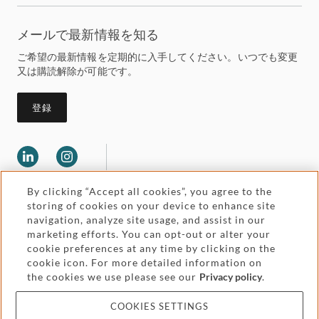
メールで最新情報を知る
ご希望の最新情報を定期的に入手してください。いつでも変更
又は購読解除が可能です。
登録
By clicking “Accept all cookies”, you agree to the
storing of cookies on your device to enhance site
navigation, analyze site usage, and assist in our
marketing efforts. You can opt-out or alter your
Legal and regulatory
cookie preferences at any time by clicking on the
Accessibility
cookie icon. For more detailed information on
the cookies we use please see our
Privacy policy
.
Pricing
Attorney advertising
COOKIES SETTINGS
Cookies and privacy