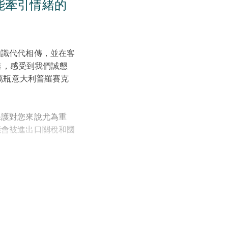
能牽引情緒的
知識代代相傳，並在客
的企業，感受到我們誠懇
數千萬瓶意大利普羅賽克
保護對您來說尤為重
能會被進出口關稅和國
在業務的每個階段提供