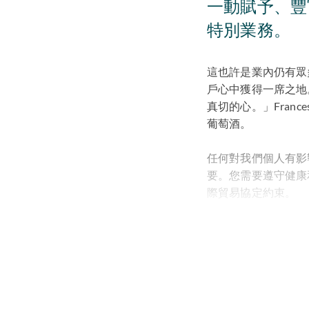
一動賦予、豐
特別業務。
這也許是業內仍有眾
戶心中獲得一席之地。 
真切的心。」Fran
葡萄酒。
任何對我們個人有影
要。您需要遵守健康
際貿易協定約束。
了解所在
我們關注全球餐飲品
可靠、具有成本效益