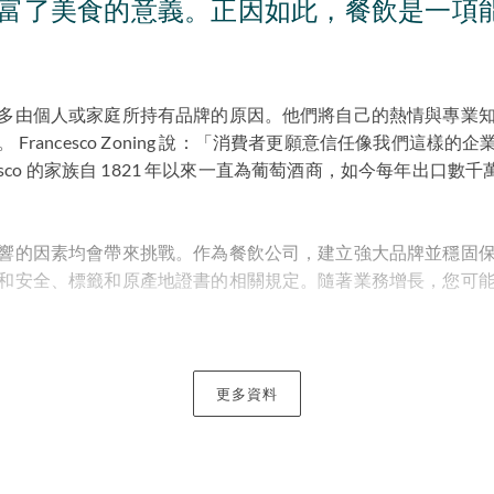
富了美食的意義。正因如此，餐飲是一項
多由個人或家庭所持有品牌的原因。他們將自己的熱情與專業
Francesco Zoning 說：「消費者更願意信任像我們這樣
cesco 的家族自 1821 年以來一直為葡萄酒商，如今每年出口
響的因素均會帶來挑戰。作為餐飲公司，建立強大品牌並穩固
和安全、標籤和原產地證書的相關規定。隨著業務增長，您可
行業的顧問
更多資料
牌的利益，結合我們的法律知識與對行業的了解，使我們能夠
的建議。