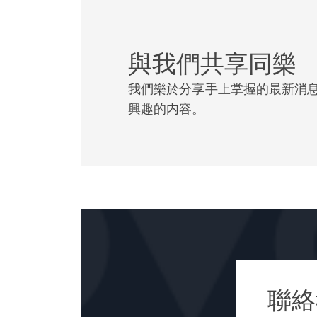
我們的經驗涵蓋商業
大的葡萄酒莊園，並
與我們共享同樂
近 Soho House &
品牌。
我們樂於分享手上掌握的最新消
興趣的内容。
上等品味
憑藉多年為成功人士
業還是跨國企業集團
芳百世。
聯絡