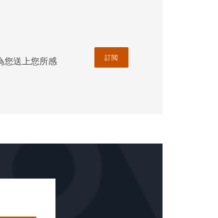
資者收購了托斯卡納最
護品牌和利潤，以及最
 Shop 在內的時尚餐廳
訂閲
為您送上您所感
服務。無論是家庭手工
您的事業得以傳承，流