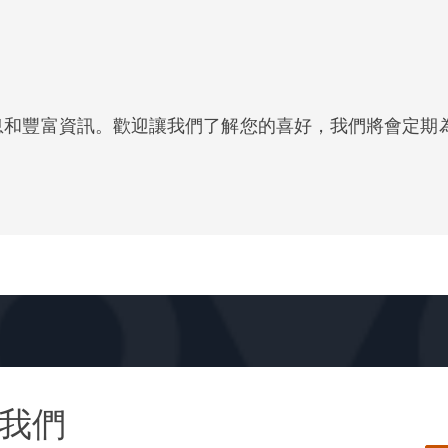
協議、知識產權、監控、稅務和房地產。過往我們協助一群投
為一家中東特色食品初創公司在其擴展到美國時建議瞭如何保
 Co 將其產品從私人會員俱樂部擴展到包括 Pizza East 和 Chicken
息和豐富資訊。歡迎讓我們了解您的喜好，我們將會定期
和家庭服務的悠久傳承，我們為每一位餐飲業客戶提供個性化
，位處世界何方，衛達仕團隊都會提供可靠、精明的建議，讓
我們