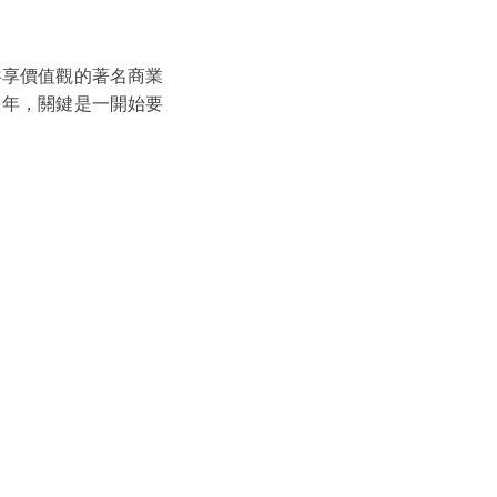
共享價值觀的著名商業
多年，關鍵是一開始要
名人，該名人的影響力
的信息。慈善機構則受
或代言協議細節和判斷