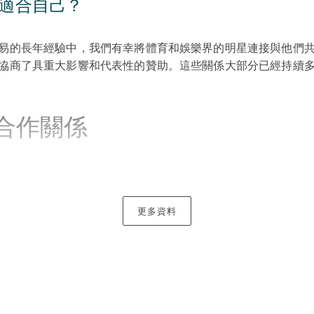
適合自己？
易的長年經驗中，我們有幸將體育和娛樂界的明星連接與他們
協商了具重大影響和代表性的贊助。這些關係大部分已經持續
合作關係
邊，找到合適的合作夥伴都很重要。例如一家公司要贊助體育
而從體育名人的角度來看，品牌需要向自己的支持者發送正確
更多資料
們可接受的內容以及贊助人的身份。
益一致的不同客戶，或者擔任值得信賴的顧問，為您審視贊助
益。從審查合同到代表進行談判，我們都會全程參與。
力