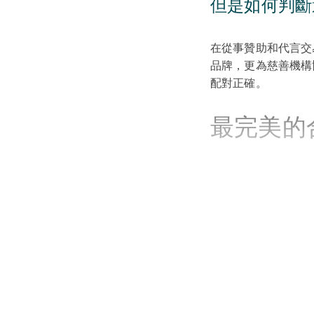
但是如何判斷
在從事贊助和代言交
品牌，更為慈善機構
配對正確。
最完美的
無論您在協議的哪一
必須符合公司利益；
到嚴格規定，限制他
我們有時候會連接利
是否真正符合您的利
全球影響