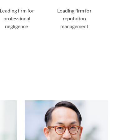
Leading firm for
Leading firm for
Leading law
professional
reputation
listed for d
negligence
management
resoluti
棟
Gary Leung 梁祖
澤
港
合夥人 | 香港