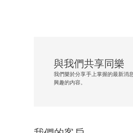
團隊內還細分多個部
業仲裁和訴訟。以上
覆蓋全球
通過遍布世界各地的
出恰當的判斷。
與我們共享同樂
我們樂於分享手上掌握的最新消
我們的歐洲訴訟團隊
興趣的内容。
的糾紛這一塊其他律
美國方面，我們以極
大的爭議解決團隊之
香港也有我們卓越的
驗，並曾代表客戶在
我們的客戶