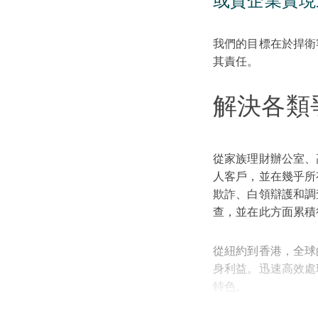
或貴企業實現
我們的目標在於捍衛
其責任。
解決各類
從家族理財辦公室、
人客戶，並在幾乎所
欺詐、白領辯護和調
查，並在此方面累積
從紐約到香港，全球
身利益。迅速高效處
特色。