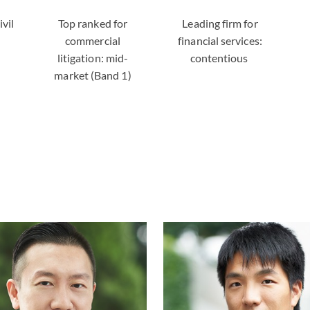
ivil
Top ranked for
Leading firm for
commercial
financial services:
litigation: mid-
contentious
market (Band 1)
Michael Chik 戚文
Alex Ye 葉
廸
合夥人 | 香
合夥人 | 香港