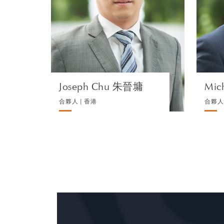
訴訟及仲裁
瀏覽簡介
Joseph Chu 朱晉墉
Mic
合夥人 | 香港
合夥人 