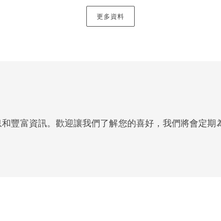
門，專門處理稅務爭議、媒體、隱私和聲譽管理、藝術、奢侈
因素使我們成為應對相關跨境問題的理想之選。
更多資料
的支援
分部，我們在爭議過程中能為客戶提供最合乎當地國情的建議
息和豐富資訊。歡迎讓我們了解您的喜好，我們將會定期
以受理重大欺詐、資產追回、執行和金融服務糾紛而著稱，特
所較少涉足的業務。
高成功率代理商界多種業務，包括和解、訴訟、審判和上訴等
一，負責處理複雜的跨境商業案件，並在高價值保險和職業責
商業訴訟團隊，在處理複雜的公司糾紛、合資企業和股東糾紛
香港和中國大陸（與當地律師合作）參與訴訟。