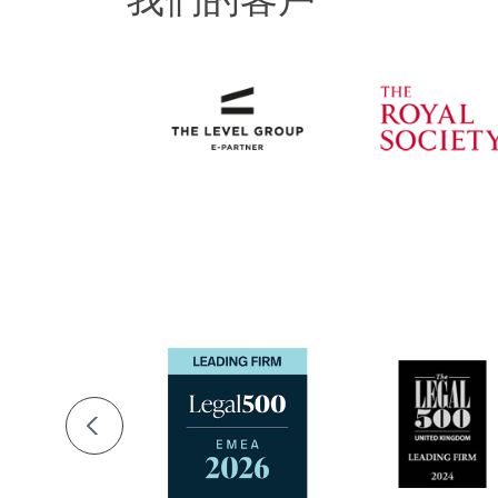
即使遠至英屬維爾京
求和抗辯禁令救濟的
貼心的財
如果您需要糾紛費用
件獲得外部資金支持