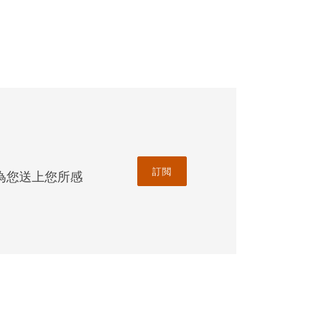
品資產和體育領域的商
，讓您有充足情報並作
訂閲
為您送上您所感
別是受理針對大型銀行
。而新加坡擁有我們最
任事務方面廣受讚譽。
以及破產事宜上富有經