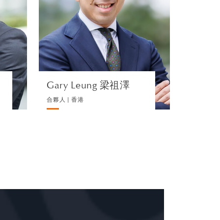
裁
訴訟及仲裁
瀏覽簡介
Gary Leung 梁祖澤
合夥人 | 香港