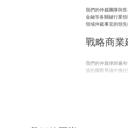
我們的仲裁團隊與世
金融等各關鍵行業領
領域仲裁事宜的領先
戰略商業
我們的仲裁律師遍布
值的國際爭議中擔任
服務涵蓋仲裁案件整
規則（包括 ICC、LCI
SCC）進行的仲裁
聯體、亞太和美洲。
團隊成員精通多種語