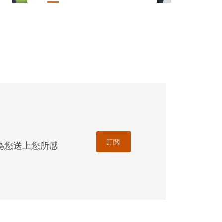
訂閲
為您送上您所感