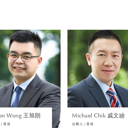
傑出的思想領袖，在處理國際組織和新興市場事務有相當豐厚
律師
具策略意識」的律所，衛達仕因自身對國際仲裁程序的掌握而
Simon Wong 王旭
Michael Chik 戚
超卓的客戶導向服務，以及律師深厚的技術知識和精準的判斷
朗
合夥人 | 香港
合夥人 | 香
企業
訴訟及仲
瀏覽簡介
瀏覽簡介
on Wong 王旭朗
Michael Chik 戚文廸
| 香港
合夥人 | 香港