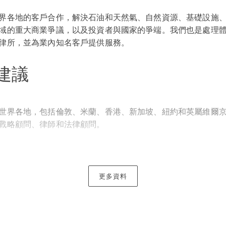
界各地的客戶合作，解決石油和天然氣、自然資源、基礎設施
域的重大商業爭議，以及投資者與國家的爭端。我們也是處理
律所，並為業內知名客戶提供服務。
建議
世界各地，包括倫敦、米蘭、香港、新加坡、紐約和英屬維爾
戰略顧問、律師和法律顧問。
個過程，從最初的案件分析到在全球成功執行仲裁裁決。我們
A、ICSID、LMAA、UNCITRAL、SIAC、HKIAC、CIETAC、
以及臨時仲裁，跨越歐洲、亞撒哈拉地區的英語系和法語系非洲
更多資料
言，並在全球許多司法管轄區（普通法和大陸法系）擁有執業