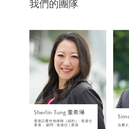
我們的團隊
員的律師都是該領域
業界頂尖
被法律界公認為「極
Sherlin Tung 董希
價我們團隊的專業和
琳
通技巧。
香港註冊外地律師（紐約）-
衛達仕香港， 顧問 - 衛達仕 |
香港
訴訟及仲裁
瀏覽簡介
Sherlin Tung 董希琳
Sim
香港註冊外地律師（紐約）- 衛達仕
香港， 顧問 - 衛達仕 | 香港
合夥人 