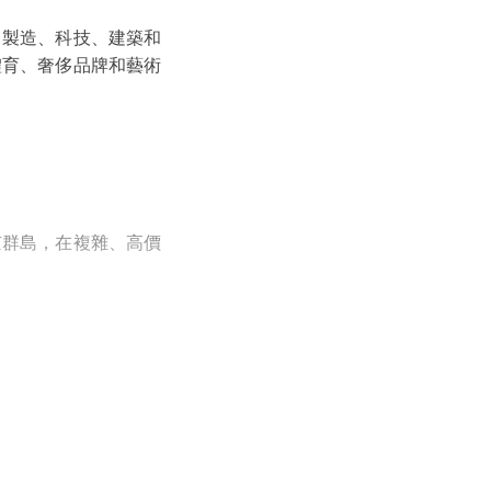
、製造、科技、建築和
體育、奢侈品牌和藝術
京群島，在複雜、高價
受理依據所有主要仲裁
CAM、ICDR 和
國家、北非和中東、獨
資格。每一位擔任仲裁