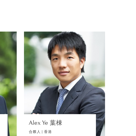
的經驗。
廣受認可。客戶高度評
文
Alex Ye 葉棟
，並讚揚團隊出色的溝
廸
合夥人 | 香港
港
訴訟及仲裁
裁
瀏覽簡介
Alex Ye 葉棟
合夥人 | 香港