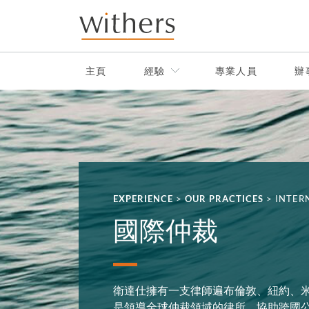
Skip to main content
主頁
經驗
專業人員
辦
EXPERIENCE
>
OUR PRACTICES
>
INTER
國際仲裁
衛達仕擁有一支律師遍布倫敦、紐約、
是領導全球仲裁領域的律所，協助跨國