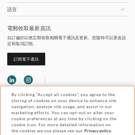
語言
電郵收取最新資訊
自訂偏好以便定期收取相關電子通訊及更新。您隨時可以更改設
定和取消訂閲。
訂閲電子通訊
By clicking “Accept all cookies”, you agree to the
storing of cookies on your device to enhance site
navigation, analyze site usage, and assist in our
marketing efforts. You can opt-out or alter your
Legal and regulatory
cookie preferences at any time by clicking on the
Accessibility
cookie icon. For more detailed information on
the cookies we use please see our
Privacy policy
.
Pricing
Attorney advertising