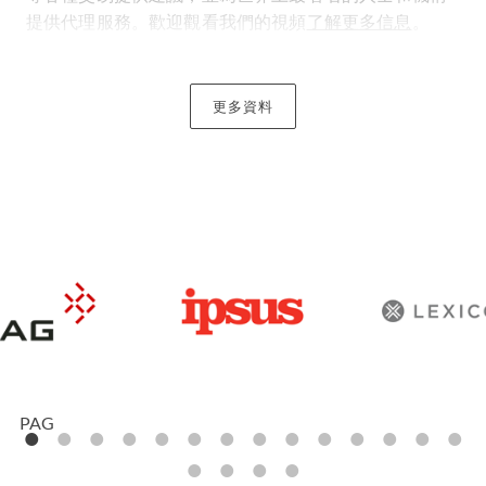
提供代理服務。歡迎觀看我們的視頻
了解更多信息
。
市面上的確有許多房地產律師都能處理交易的文書工作
和法律事宜，但差別在於我們會細心聆聽您的需要，並
更多資料
打造一個全面的方案來滿足您各種房地產需求。
博聞多識、經驗豐富的房地產
律師
我們的房地產團隊曾為世界上一些最頂尖的人士和機構
完成商業、住宅和非營利性質的交易。成功案例包括：
為英格蘭某一家族的第十代地主提供建議，為一家基金
收購一個位於東南亞的度假村，以及在舊金山佈局投資
一項混合用途開發項目。每一位團隊成員處事謹慎，注
重成本管控且有前瞻思維，對於任何潛在陷阱都有先見
PAG
之明。
多年的經驗使我們與不同機構投資者、金融機構、檢驗