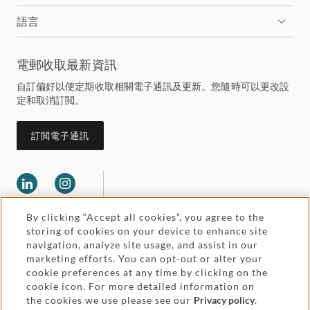
語言
電郵收取最新資訊
自訂偏好以便定期收取相關電子通訊及更新。您隨時可以更改設
定和取消訂閲。
訂閲電子通訊
By clicking “Accept all cookies”, you agree to the
storing of cookies on your device to enhance site
navigation, analyze site usage, and assist in our
marketing efforts. You can opt-out or alter your
Legal and regulatory
Accessibility
cookie preferences at any time by clicking on the
cookie icon. For more detailed information on
the cookies we use please see our
Privacy policy
.
Pricing
Attorney advertising