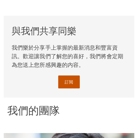
行和其他行業的專業人士建立了穩固的合作關係。許多
地產客戶已經橫越數世代，至今依然信賴我們房地產律
師的建議。我們也擅長為投資新手解釋市場的運作和複
與我們共享同樂
雜性，因此客戶不乏首次嘗試投資房地產的成功人士。
備受矚目的項目
我們樂於分享手上掌握的最新消息和豐富資
訊。歡迎讓我們了解您的喜好，我們將會定期
全世界一些備受矚目的項目均有我們的參與，其中代理
為您送上您所感興趣的内容。
的客戶包括耶魯大學、萬豪酒店、蘇豪大廈（Soho
House）、大奧蒙德街醫院（Great Ormond Street
訂閲
Hospital）以及時尚品牌 MaxMara 等，可見我們的實力
備受認可。
我們的團隊