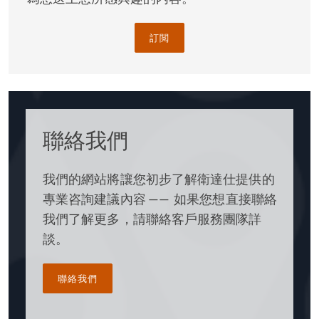
保護您的利益
訂閲
圍繞製藥業和其他連帶領域的大環境前景有不確定性，
企業仍然在適應與政治、法規、技術和市場有關的變
化。
對我們來說，這使幫助您在工作上取得成功一事上變得
聯絡我們
更為重要和更優先。從處理新藥申請到起草保護專有技
術的協議、促進投資、分拆及併購，以至侵權訴訟，衛
我們的網站將讓您初步了解衛達仕提供的
達仕團隊都可以幫助您認清和實現您工作的價值。
專業咨詢建議內容 —— 如果您想直接聯絡
我們了解更多，請聯絡客戶服務團隊詳
談。
聯絡我們