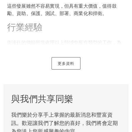
這些發展雖然不容易實現，但具有重大價值，值得鼓
勵、資助、保護、測試、部署、商業化和捍衛。
行業經驗
衛達仕的律師經常處理以上領域中所有類型的工作，為
各種各樣的客戶提供服務，包括科學家、發起人、製造
商、分銷商和投資者等。
更多資料
團隊大部分成員自己擁有技術或科學背景，在所有關鍵
學科都有取得博士學位的律師。團隊的主要領導人甚至
擁有內部經驗，包括擔任兩家大型製藥公司合資企業的
首席專利顧問，能夠提供與眾不同的精準意見，分析各
與我們共享同樂
類挑戰和機遇。
我們樂於分享手上掌握的最新消息和豐富資
我們還理解商業環境中的技術、法規、競爭、資本限制
訊。歡迎讓我們了解您的喜好，我們將會定期
和回報等事宜，這種綜合經驗使我們可以快速有效地滿
足您的所有需要。
為您送上您所感興趣的内容。