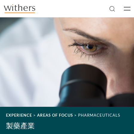
Skip to main content
Men
EXPERIENCE
>
AREAS OF FOCUS
>
PHARMACEUTICALS
製藥產業