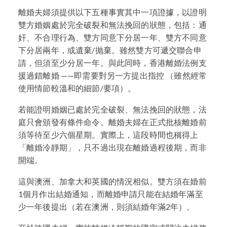
離婚夫婦須提供以下五種事實其中一項證據，以證明
雙方婚姻處於完全破裂和無法挽回的狀態，包括：通
奸、不合理行為、雙方同意下分居一年、雙方不同意
下分居兩年，或遺棄/抛棄。雖然雙方可遞交聯合申
請，但須至少分居一年。與此同時，香港離婚法例支
援過錯離婚 ——即需要對另一方提出指控 （雖然經常
使用情節較溫和的細節/要項）。
若能證明婚姻已處於完全破裂、無法挽回的狀態，法
庭只會頒發有條件命令。離婚夫婦在正式批核離婚前
須等待至少六個星期。實際上，這段時間也稱得上
「離婚冷靜期」，只不過出現在離婚過程後期，而非
開端。
這與澳洲、加拿大和英國的情況相似。雙方須在婚前
1個月作出結婚通知，而離婚申請只能在結婚年滿至
少一年後提出（若在澳洲，則須結婚年滿2年）。