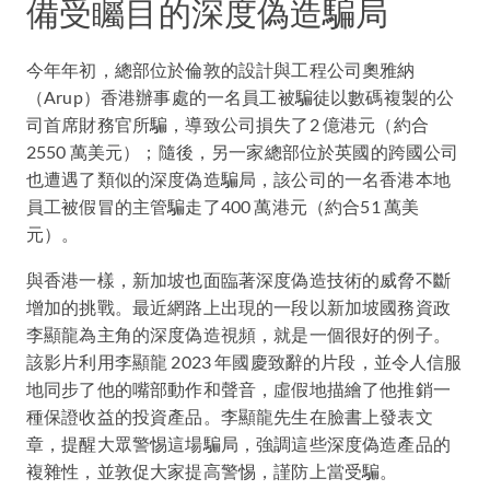
備受矚目的深度偽造騙局
今年年初，總部位於倫敦的設計與工程公司奧雅納
（Arup）香港辦事處的一名員工被騙徒以數碼複製的公
司首席財務官所騙，導致公司損失了2 億港元（約合
2550 萬美元）；隨後，另一家總部位於英國的跨國公司
也遭遇了類似的深度偽造騙局，該公司的一名香港本地
員工被假冒的主管騙走了400 萬港元（約合51 萬美
元）。
與香港一樣，新加坡也面臨著深度偽造技術的威脅不斷
增加的挑戰。最近網路上出現的一段以新加坡國務資政
李顯龍為主角的深度偽造視頻，就是一個很好的例子。
該影片利用李顯龍 2023 年國慶致辭的片段，並令人信服
地同步了他的嘴部動作和聲音，虛假地描繪了他推銷一
種保證收益的投資產品。李顯龍先生在臉書上發表文
章，提醒大眾警惕這場騙局，強調這些深度偽造產品的
複雜性，並敦促大家提高警惕，謹防上當受騙。