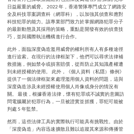
日益嚴重的威脅。 2022 年，香港警隊專門成立了網路安
全及科技罪案調查科（網罪科），以加強其偵查和應對
科技犯罪的能力。該專業部門致力於掌握網路犯罪分子
的最新動態及其採用的策略，重點是開發有效的偵查技
巧，並與國際執法機構進行合作。
此外，面臨深度偽造濫用威脅的權利所有人有多種途徑
進行追索。在現行的法律框架下，他們可以尋求法律補
救措施，例如禁令或損害賠償，從而防止其知識產權遭
到未經授權的使用。 此外，《個人資料（私隱）條例》
提供了一個法律框架來處理濫用個人資料的問題，這與
深度偽造涉及未經授權使用個人肖像或身分的情況有
關。 最後，根據香港法律，懷有犯罪或不誠實的意圖訪
問電腦屬於犯罪行為，一旦被證實並抓獲，罪犯可能被
判處 5 年監禁。
然而，這些法律工具的實際執行可能具有挑戰性。由於
「深度偽造」內容迅速擴散且難以追蹤其來源和傳播管