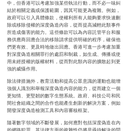
中，但香港可以考慮加強某些執法行動，而不必一味糾
結於相關定義或保護範圍，因其可能更為複雜。例如，
政府可以引入具體條款，使權利所有人能夠要求快速刪
除或移除侵權的深度偽造內容，從而提高減輕此類事件
所造成傷害的能力。這些條款可以為內容託管平台和服
務供應商回應合法的移除請求提供明確的程序，確保他
們更有效、更及時地做出回應。香港可進一步考慮加重
對深度偽造相關罪行的處罰和制裁，如生成、傳播或使
用未經授權的版權材料，從而對此類內容的擴散起到更
強的威懾作用。
除法律措施外，教育活動和提高公眾意識的運動也能增
強個人識別和舉報深度偽造內容的能力，從而建立一個
更知情、更堅韌的數字生態系統。政府、科技公司和民
間社會組織之間的合作也能產生創新的解決方案，例如
開發深度偽造檢測工具和內容審核框架。
隨著數字領域的不斷發展，如何應對包括深度偽造在內
的網路犯罪，其法律方面的複雜性仍將是亟待解決的問