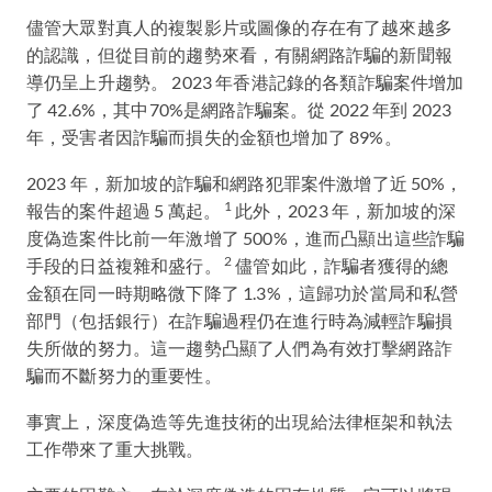
儘管大眾對真人的複製影片或圖像的存在有了越來越多
的認識，但從目前的趨勢來看，有關網路詐騙的新聞報
導仍呈上升趨勢。 2023 年香港記錄的各類詐騙案件增加
了 42.6%，其中70%是網路詐騙案。從 2022 年到 2023
年，受害者因詐騙而損失的金額也增加了 89%。
2023 年，新加坡的詐騙和網路犯罪案件激增了近 50%，
1
報告的案件超過 5 萬起。
此外，2023 年，新加坡的深
度偽造案件比前一年激增了 500%，進而凸顯出這些詐騙
2
手段的日益複雜和盛行。
儘管如此，詐騙者獲得的總
金額在同一時期略微下降了 1.3%，這歸功於當局和私營
部門（包括銀行）在詐騙過程仍在進行時為減輕詐騙損
失所做的努力。這一趨勢凸顯了人們為有效打擊網路詐
騙而不斷努力的重要性。
事實上，深度偽造等先進技術的出現給法律框架和執法
工作帶來了重大挑戰。