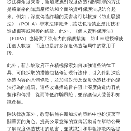
從法律角度來看，新加坡應對深度偽造相關犯罪的方法
是將嚴格的知識產權法和全面的資料保護法規結合起
來。例如，深度偽造詐騙的受害者可以根據《防止騷擾
法》（POHA）尋求法律救濟，該法包括禁止濫用技術
造成傷害或困擾的條款。此外，《個人資料保護法》
（PDPA）也提供了強有力的保護措施，防止未經授權使
用個人數據，而這也是許多深度偽造騙局中的常用手
段。
此外，新加坡政府正在積極探索如何加強這些法律工
具。可能採取的措施包括修訂現行法律，引入針對深度
偽造內容的具體條款，並加強對涉及深度偽造技術的違
法行為的處罰。這些改進措施旨在阻止深度偽造內容的
製作和傳播，從而降低詐騙風險，並保護個人聲譽和知
識產權。
除法律改革外，教育措施在新加坡的策略中也扮演著至
關重要的角色。提高公眾意識的宣傳活動旨在幫助公民
了解深度偽造技術的危害，並就識別和舉報詐欺內容提