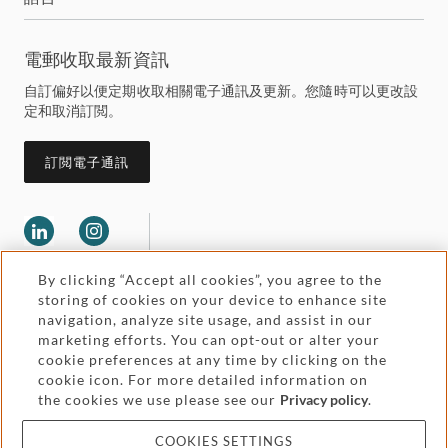
電郵收取最新資訊
自訂偏好以便定期收取相關電子通訊及更新。您隨時可以更改設
定和取消訂閲。
訂閲電子通訊
By clicking “Accept all cookies”, you agree to the
storing of cookies on your device to enhance site
navigation, analyze site usage, and assist in our
marketing efforts. You can opt-out or alter your
Legal and regulatory
cookie preferences at any time by clicking on the
Accessibility
cookie icon. For more detailed information on
the cookies we use please see our
Privacy policy
.
Pricing
Attorney advertising
COOKIES SETTINGS