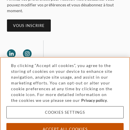
pouvez modifier vos préférences et vous désabonnez à tout
moment.
VOUS INSCRIRE
By clicking “Accept all cookies”, you agree to the
storing of cookies on your device to enhance site
navigation, analyze site usage, and assist in our
Legal and regulatory
Accessibility
marketing efforts. You can opt-out or alter your
cookie preferences at any time by clicking on the
Price and service
Attorney advertising
cookie icon. For more detailed information on
the cookies we use please see our
Privacy policy
.
information
COOKIES SETTINGS
Cookies and privacy
ACCEPT ALL COOKIES