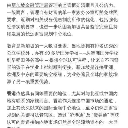
由
新加坡金融管理局
管理的监管框架清晰且具公信力。
一般而言，管理自有财富的单一家族办公室可豁免牌照
要求。近期对相关税务优惠制度所作的优化，包括強化
经济实质要求，也进一步巩固新加坡具备监管完善且持
续发展的长远财富规划中心地位。
教育是新加坡的一大吸引要素。当地除拥有排名优秀的
公立学校外，亦有 60 多所国际学校——从澳洲国际学校
到早稻田涉谷高中 — 提供全球认可课程，让来自不同背
景的孩子在学业上都能顺利衔接。新加坡是连接亚洲、
欧洲及中东的重要航空枢纽，为业务遍及全球的家族增
添了另一项重要优势。
香港
依然具有同等重要的地位，尤其对与北亚或中国内
地有联系的家族而言。香港作为连接中国市场的通道，
加上其长久以来的国际金融中心地位，至今仍然是财富
规划的关键司法管辖区。透过 “
沪港通
” 及 “
债券通
” 等获
认可的渠道接触内地市场仍然是全球流动资本的一大显