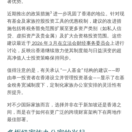
著优势。
3
近期推出的政策措施
进一步巩固了香港的地位。针对现
有基金及家族控股投资工具的优惠税制，建议的改进措
施包括将税务豁免范围扩展至更多资产类别（如私人信
贷、虚拟资产及贵金属）及扩大合资格投资范围。这些
建议最近于
2026 年 3 月在立法会财经事务委员会
上进行
讨论，反映出香港继续致力使其制度能与日益演变的超
高净值人士投资策略保持同步。
值得注意的是，有关承认 “一人基金” 结构的建议——即
由单一投资者在香港设立并管理投资基金——显示了在基
金稅务宽減制度下，定制化家族办公室安排的灵活性有
所提升。
对不少国际家族而言，选择并非在于新加坡还是香港之
间，而是在于如何在更广泛的跨境财富架构下在两地作
最佳部署。