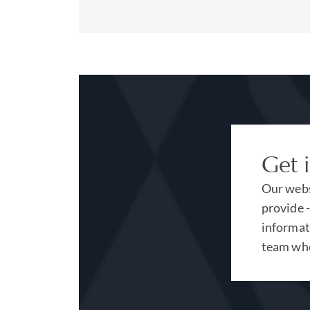
Get 
Our websi
provide -
informati
team who