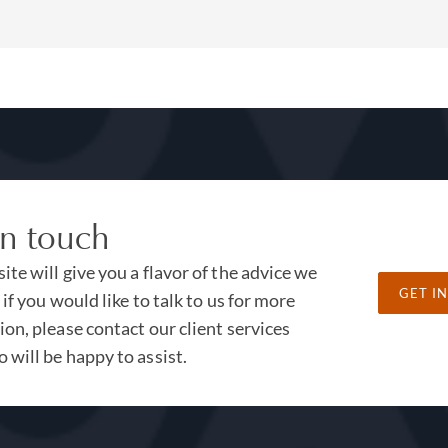
in touch
te will give you a flavor of the advice we
GET I
 if you would like to talk to us for more
on, please contact our client services
 will be happy to assist.