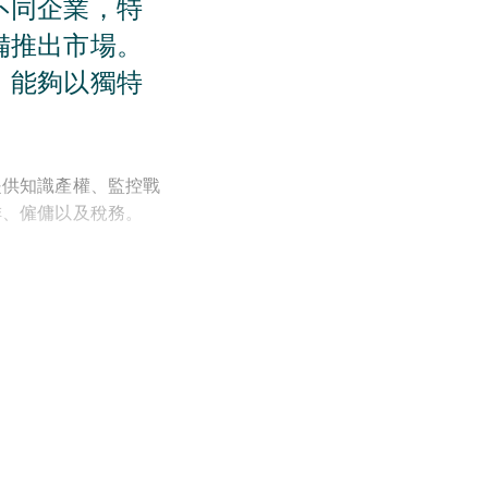
不同企業，特
備推出市場。
，能夠以獨特
提供知識產權、監控戰
排、僱傭以及稅務。
、食品技術和包括數字
企業的結構和籌資，到