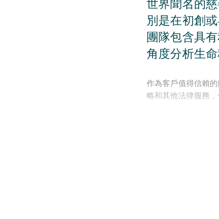
世界聞名的慈
別是在初創或
團隊包含具有
角度分析生命
作為客戶值得信賴的
略和其他法律服務，
多年來我們為企業家
健康的健康技術等多
從成立到退出，我們
後期的併購和首次公