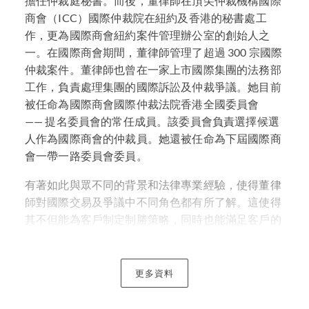
擔任仲裁庭秘書。而後，董律師在頂尖仲裁機構國際
商會（ICC）國際仲裁院在紐約及香港的秘書處工
作，更為國際商會紐約案件管理辦公室的創始人之
一。在國際商會期間，董律師管理了超過 300 宗國際
仲裁案件。董律師也曾在一家上市國際集團的法務部
工作，負責處理集團的國際訴訟及仲裁爭議。她目前
被任命為國際商會國際仲裁法院香港全國委員會
—— 提名委員會的常任成員。該委員會負責選擇候選
人作為國際商會的仲裁員。她還被任命為下屆國際商
會一帶一路委員會委員。
有著如此與眾不同的背景和法律專業經驗，使得董律
師對國際交易及爭議中不同角色都有所了解。這使得
其不但能為客戶制定制勝策略，同時也能滿足客戶的
需求。
董律師不時在全球各地擔任研討會的演講嘉賓，也就
更多資料
國際仲裁及跨境爭議進行授課和培訓。她在國際仲裁
界享有盛譽，並在多個國際委員會和董事會任職。董