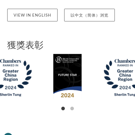
律師是國際商會爭議解決公報編輯委員會和英屬維爾
京群島國際仲裁中心規則委員會的成員。她目前是華
VIEW IN ENGLISH
以中文（简体）浏览
南（香港）國際仲裁院（SCIAHK）《SCIAHK名
冊》中的仲裁員。她也是韋思東方基金會（Vis East
Moot Foundation）的董事總經理，這是一個促進國
際仲裁和貿易法的非營利組織，並運營著 Vis East 模
獲獎表彰
擬法庭競賽，即 Willem C. Vis 國際商事仲裁模擬法庭
競賽的姊妹競賽。該競賽是國際商事仲裁和貿易法領
域中全球規模最大、最著名的的法學院學生競賽。
董律師在 2023 及 2024 年度《Benchmark
Litigation》亞太區榜單中獲評為「未來之星」，並於
2025 年獲評為「訴訟之星」。她亦在 2022 至 2026
年度《錢伯斯大中華區指南》獲排名。