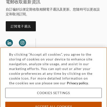
電郵收取最新資訊
自訂偏好以便定期收取相關電子通訊及更新。您隨時可以更改設
定和取消訂閲。
訂閲電子通訊
By clicking “Accept all cookies”, you agree to the
storing of cookies on your device to enhance site
navigation, analyze site usage, and assist in our
marketing efforts. You can opt-out or alter your
Legal and regulatory
cookie preferences at any time by clicking on the
Accessibility
cookie icon. For more detailed information on
the cookies we use please see our
Privacy policy
.
Pricing
Attorney advertising
COOKIES SETTINGS
Cookies and privacy
ACCEPT ALL COOKIES