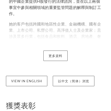
的中國企業提供H股發行的法律諮詢，並在以上兩個
事宜中參與相關領域的重要監管問題的解釋與制訂工
作。
她的客戶包括跨國和地區性企業、金融機構、國有企
業、上市公司、私營公司、高淨值人士及企業家；且
涉及眾多行業，包括食品和飲料、酒店、房地產、奢
侈品、知名品牌、教育、廣告及媒體。呂律師為他們
提供法律意見，並為其製定和實施跨國發展策略及進
行相應的業務重整。
更多資料
呂律師為香港太平紳士、國際公證人和香港的中國委
託公證人（由中華人民共和國政府司法部委任)。她
亦是政府委任的行政上訴委員會、空運牌照局、上訴
VIEW IN ENGLISH
以中文（简体）浏览
委員會（房屋）、稅務上訴委員會、監管釋囚委員會
成員，以及香港會計師公會紀律委員會和存款保障上
訴審裁處成員的紀律小組成員。
獲獎表彰
呂律師在 2024 及 2025 年度《法律 500 強》榜單中