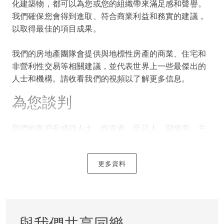
化建築物，都可以為您或您的組織帶來滿足感和聲譽。
我們確保您會得到進取、符合商業利益和務實的建議，
以取得最佳的項目成果。
我們的房地產團隊會提供與地標性房產的商業、住宅和
非營利性交易等相關建議，並代表世界上一些最傑出的
人士和機構。請收看我們的視頻以了解更多信息。
為您談判
我們的客戶有成功人士、投資者、受託人、開發商、主
要零售商和慈善機構。
更多資料
無論是商業、住宅還是非盈利項目，起草和談判能滿足
您特定需求的合同對於確保成功交付非常重要。我們的
目標是認清您的優先事項並為您協商最佳結果。
引領您從糾紛走到解決
與我們共享同樂