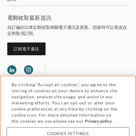
電郵收取最新資訊
自訂偏好以便定期收取相關電子通訊及更新。您隨時可以更改設
定和取消訂閲。
訂閲電子通訊
By clicking “Accept all cookies”, you agree to the
storing of cookies on your device to enhance site
navigation, analyze site usage, and assist in our
marketing efforts. You can opt-out or alter your
Legal and regulatory
cookie preferences at any time by clicking on the
Accessibility
cookie icon. For more detailed information on
the cookies we use please see our
Privacy policy
.
Pricing
Attorney advertising
COOKIES SETTINGS
Cookies and privacy