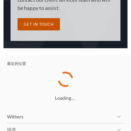
be happy to assist.
GET IN TOUCH
最近的位置
Loading…
Withers
語言