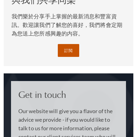
糾紛通常會延遲建設項目的進度，阻止您實現目標。
我們樂於分享手上掌握的最新消息和豐富資
訊。歡迎讓我們了解您的喜好，我們將會定期
不管您是提出還是為索賠辯護，都可以用不同方式解決
爭議。我們會了解客戶的目標，以便制定適合的對策。
為您送上您所感興趣的内容。
通過裁決、仲裁、法庭程序、調解或其他形式的替代性
爭議解決方式，我們將在旁邊指導每一步，帶您走出爭
訂閲
端。
Get in touch
Our website will give you a flavor of the
advice we provide - if you would like to
talk to us for more information, please
contact our client services team who will